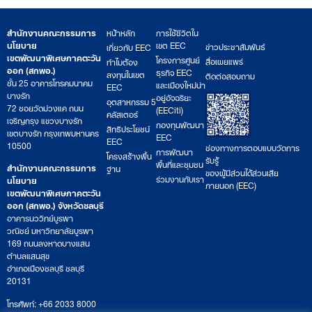
สำนักงานคณะกรรมการ
หน้าหลัก
การใช้ชีวิตใน
นโยบาย
เขต EEC
ข่าวประชาสัมพันธ์
เกี่ยวกับ EEC
เขตพัฒนาพิเศษภาคตะวัน
โครงการศูนย์
สื่อเผยแพร่
ทำไมต้อง
ออก (สกพอ.)
ธุรกิจ EEC
ลงทุนในเขต
ติดต่อสอบถาม
ชั้น 25 อาคารโทรคมนาคม
และเมืองใหม่น่า
EEC
บางรัก
อยู่อัจฉริยะ
อุตสาหกรรม 5
72 ซอยวัดม่วงแค ถนน
(EECiti)
คลัสเตอร์
เจริญกรุง แขวงบางรัก
กองทุนพัฒนา
สิทธิประโยชน์
เขตบางรัก กรุงเทพมหานคร
EEC
EEC
10500
ช่องทางการตอบแบบวัดการ
การพัฒนา
โครงสร้างพื้น
รับรู้
พื้นที่และชุมชน
สำนักงานคณะกรรมการ
ฐาน
ของผู้มีส่วนได้ส่วนเสีย
ร่วมงานกับเรา
นโยบาย
ภายนอก (EEC)
เขตพัฒนาพิเศษภาคตะวัน
ออก (สกพอ.) จังหวัดชลบุรี
อาคารนววิทย์บูรพา
วณิชย์ มหาวิทยาลัยบูรพา
169 ถนนลงหาดบางแสน
ตำบลแสนสุข
อำเภอเมืองชลบุรี ชลบุรี
20131
โทรศัพท์: +66 2033 8000