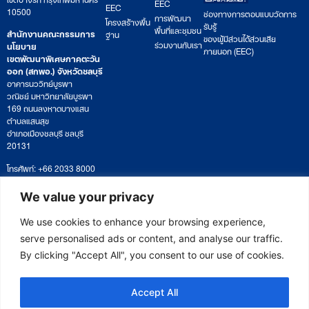
EEC
EEC
10500
ช่องทางการตอบแบบวัดการ
การพัฒนา
โครงสร้างพื้น
รับรู้
พื้นที่และชุมชน
สำนักงานคณะกรรมการ
ฐาน
ของผู้มีส่วนได้ส่วนเสีย
ร่วมงานกับเรา
นโยบาย
ภายนอก (EEC)
เขตพัฒนาพิเศษภาคตะวัน
ออก (สกพอ.) จังหวัดชลบุรี
อาคารนววิทย์บูรพา
วณิชย์ มหาวิทยาลัยบูรพา
169 ถนนลงหาดบางแสน
ตำบลแสนสุข
อำเภอเมืองชลบุรี ชลบุรี
20131
โทรศัพท์: +66 2033 8000
เวลาทำการ: จันทร์ – ศุกร์
09:00 – 17:00 น.
We value your privacy
ติดตามหนังสือหรือยื่นเอกสาร
saraban@eeco.or.th
We use cookies to enhance your browsing experience,
serve personalised ads or content, and analyse our traffic.
By clicking "Accept All", you consent to our use of cookies.
Copyright © 2025 Eastern Economic Corridor Office (EECO)
Accept All