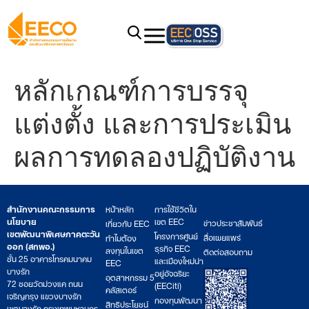
หลักเกณฑ์การบรรจุ
แต่งตั้ง และการประเมิน
ผลการทดลองปฏิบัติงาน
สำนักงานคณะกรรมการ
หน้าหลัก
การใช้ชีวิตใน
นโยบาย
เขต EEC
ข่าวประชาสัมพันธ์
เกี่ยวกับ EEC
เขตพัฒนาพิเศษภาคตะวัน
โครงการศูนย์
สื่อเผยแพร่
ทำไมต้อง
ออก (สกพอ.)
ธุรกิจ EEC
ลงทุนในเขต
ติดต่อสอบถาม
ชั้น 25 อาคารโทรคมนาคม
และเมืองใหม่น่า
EEC
บางรัก
อยู่อัจฉริยะ
อุตสาหกรรม 5
72 ซอยวัดม่วงแค ถนน
(EECiti)
คลัสเตอร์
เจริญกรุง แขวงบางรัก
กองทุนพัฒนา
สิทธิประโยชน์
เขตบางรัก กรุงเทพมหานคร