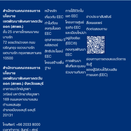
สำนักงานคณะกรรมการ
หน้าหลัก
การใช้ชีวิตใน
นโยบาย
เขต EEC
ข่าวประชาสัมพันธ์
เกี่ยวกับ EEC
เขตพัฒนาพิเศษภาคตะวัน
โครงการศูนย์
สื่อเผยแพร่
ทำไมต้อง
ออก (สกพอ.)
ธุรกิจ EEC
ลงทุนในเขต
ติดต่อสอบถาม
ชั้น 25 อาคารโทรคมนาคม
และเมืองใหม่น่า
EEC
บางรัก
อยู่อัจฉริยะ
อุตสาหกรรม 5
72 ซอยวัดม่วงแค ถนน
(EECiti)
คลัสเตอร์
เจริญกรุง แขวงบางรัก
กองทุนพัฒนา
สิทธิประโยชน์
เขตบางรัก กรุงเทพมหานคร
EEC
EEC
10500
ช่องทางการตอบแบบวัดการ
การพัฒนา
โครงสร้างพื้น
รับรู้
พื้นที่และชุมชน
สำนักงานคณะกรรมการ
ฐาน
ของผู้มีส่วนได้ส่วนเสีย
ร่วมงานกับเรา
นโยบาย
ภายนอก (EEC)
เขตพัฒนาพิเศษภาคตะวัน
ออก (สกพอ.) จังหวัดชลบุรี
อาคารนววิทย์บูรพา
วณิชย์ มหาวิทยาลัยบูรพา
169 ถนนลงหาดบางแสน
ตำบลแสนสุข
อำเภอเมืองชลบุรี ชลบุรี
20131
โทรศัพท์: +66 2033 8000
เวลาทำการ: จันทร์ – ศุกร์