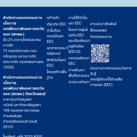
สำนักงานคณะกรรมการ
หน้าหลัก
การใช้ชีวิตใน
นโยบาย
เขต EEC
ข่าวประชาสัมพันธ์
เกี่ยวกับ EEC
เขตพัฒนาพิเศษภาคตะวัน
โครงการศูนย์
สื่อเผยแพร่
ทำไมต้อง
ออก (สกพอ.)
ธุรกิจ EEC
ลงทุนในเขต
ติดต่อสอบถาม
ชั้น 25 อาคารโทรคมนาคม
และเมืองใหม่น่า
EEC
บางรัก
อยู่อัจฉริยะ
อุตสาหกรรม 5
72 ซอยวัดม่วงแค ถนน
(EECiti)
คลัสเตอร์
เจริญกรุง แขวงบางรัก
กองทุนพัฒนา
สิทธิประโยชน์
เขตบางรัก กรุงเทพมหานคร
EEC
EEC
10500
ช่องทางการตอบแบบวัดการ
การพัฒนา
โครงสร้างพื้น
รับรู้
พื้นที่และชุมชน
สำนักงานคณะกรรมการ
ฐาน
ของผู้มีส่วนได้ส่วนเสีย
ร่วมงานกับเรา
นโยบาย
ภายนอก (EEC)
เขตพัฒนาพิเศษภาคตะวัน
ออก (สกพอ.) จังหวัดชลบุรี
อาคารนววิทย์บูรพา
วณิชย์ มหาวิทยาลัยบูรพา
169 ถนนลงหาดบางแสน
ตำบลแสนสุข
อำเภอเมืองชลบุรี ชลบุรี
20131
โทรศัพท์: +66 2033 8000