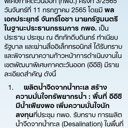
วันจันทร์ที่ 11 กรกฎาคม 2565 โดยมี
พล
เอกประยุทธ์ จันทร์โอชา นายกรัฐมนตรี
ในฐานะประธานกรรมการ กพอ.
เป็น
ประธาน ประชุม ณ ตึกภักดีบดินทร์ ทำเนียบ
รัฐบาล และผ่านสื่ออิเล็กทรอนิกส์ ได้รับทราบ
และพิจารณาความก้าวหน้าการดำเนินงานใน
เขตพัฒนาพิเศษภาคตะวันออก (อีอีซี) มีราย
ละเอียดสำคัญ ดังนี้
ผลิตน้ำจืดจากน้ำทะเล สร้าง
ความมั่นใจทรัพยากรน้ำ : พื้นที่ อีอีซี
มีน้ำเพียงพอ เพิ่มความมั่นใจนัก
ลงทุน
ที่ประชุม กพอ. รับทราบ การผลิต
น้ำจืดจากน้ำทะล (Desalination) ในพื้นที่