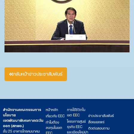
กลับหน้าข่าวประชาสัมพันธ์
สำนักงานคณะกรรมการ
หน้าหลัก
การใช้ชีวิตใน
นโยบาย
เขต EEC
ข่าวประชาสัมพันธ์
เกี่ยวกับ EEC
เขตพัฒนาพิเศษภาคตะวัน
โครงการศูนย์
สื่อเผยแพร่
ทำไมต้อง
ออก (สกพอ.)
ธุรกิจ EEC
ลงทุนในเขต
ติดต่อสอบถาม
ชั้น 25 อาคารโทรคมนาคม
และเมืองใหม่น่า
EEC