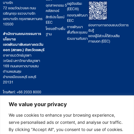
บางรัก
อยู่อัจฉริยะ
อุตสาหกรรม 5
72 ซอยวัดม่วงแค ถนน
(EECiti)
คลัสเตอร์
เจริญกรุง แขวงบางรัก
กองทุนพัฒนา
สิทธิประโยชน์
เขตบางรัก กรุงเทพมหานคร
EEC
EEC
10500
ช่องทางการตอบแบบวัดการ
การพัฒนา
โครงสร้างพื้น
รับรู้
พื้นที่และชุมชน
สำนักงานคณะกรรมการ
ฐาน
ของผู้มีส่วนได้ส่วนเสีย
ร่วมงานกับเรา
นโยบาย
ภายนอก (EEC)
เขตพัฒนาพิเศษภาคตะวัน
ออก (สกพอ.) จังหวัดชลบุรี
อาคารนววิทย์บูรพา
วณิชย์ มหาวิทยาลัยบูรพา
169 ถนนลงหาดบางแสน
ตำบลแสนสุข
อำเภอเมืองชลบุรี ชลบุรี
20131
โทรศัพท์: +66 2033 8000
เวลาทำการ: จันทร์ – ศุกร์
09:00 – 17:00 น.
We value your privacy
ติดตามหนังสือหรือยื่นเอกสาร
saraban@eeco.or.th
We use cookies to enhance your browsing experience,
serve personalised ads or content, and analyse our traffic.
By clicking "Accept All", you consent to our use of cookies.