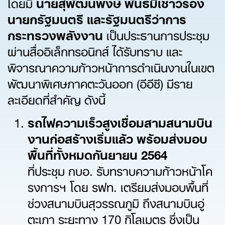
โดยมี
นายสุพัฒนพงษ์ พันธ์มีเชาว์รอง
นายกรัฐมนตรี และรัฐมนตรีว่าการ
กระทรวงพลังงาน
เป็นประธานการประชุม
ผ่านสื่ออิเล็กทรอนิกส์ ได้รับทราบ และ
พิจารณาความก้าวหน้าการดำเนินงานในเขต
พัฒนาพิเศษภาคตะวันออก (อีอีซี) มีราย
ละเอียดที่สำคัญ ดังนี้
รถไฟความเร็วสูงเชื่อมสามสนามบิน
งานก่อสร้างเริ่มแล้ว พร้อมส่งมอบ
พื้นที่ทั้งหมดกันยายน 2564
ที่ประชุม กบอ. รับทราบความก้าวหน้าโค
รงการฯ โดย รฟท. เตรียมส่งมอบพื้นที่
ช่วงสนามบินสุวรรณภูมิ ถึงสนามบินอู่
ตะเภา ระยะทาง 170 กิโลเมตร ซึ่งเป็น