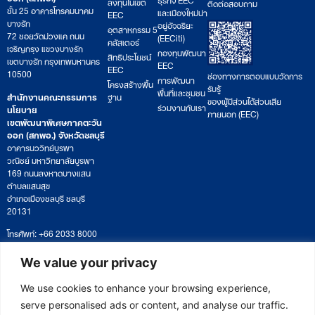
ลงทุนในเขต
ติดต่อสอบถาม
ชั้น 25 อาคารโทรคมนาคม
และเมืองใหม่น่า
EEC
บางรัก
อยู่อัจฉริยะ
อุตสาหกรรม 5
72 ซอยวัดม่วงแค ถนน
(EECiti)
คลัสเตอร์
เจริญกรุง แขวงบางรัก
กองทุนพัฒนา
สิทธิประโยชน์
เขตบางรัก กรุงเทพมหานคร
EEC
EEC
10500
ช่องทางการตอบแบบวัดการ
การพัฒนา
โครงสร้างพื้น
รับรู้
พื้นที่และชุมชน
สำนักงานคณะกรรมการ
ฐาน
ของผู้มีส่วนได้ส่วนเสีย
ร่วมงานกับเรา
นโยบาย
ภายนอก (EEC)
เขตพัฒนาพิเศษภาคตะวัน
ออก (สกพอ.) จังหวัดชลบุรี
อาคารนววิทย์บูรพา
วณิชย์ มหาวิทยาลัยบูรพา
169 ถนนลงหาดบางแสน
ตำบลแสนสุข
อำเภอเมืองชลบุรี ชลบุรี
20131
โทรศัพท์: +66 2033 8000
เวลาทำการ: จันทร์ – ศุกร์
09:00 – 17:00 น.
We value your privacy
ติดตามหนังสือหรือยื่นเอกสาร
saraban@eeco.or.th
We use cookies to enhance your browsing experience,
serve personalised ads or content, and analyse our traffic.