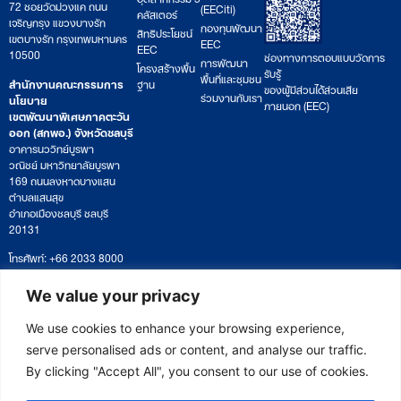
72 ซอยวัดม่วงแค ถนน
(EECiti)
คลัสเตอร์
เจริญกรุง แขวงบางรัก
กองทุนพัฒนา
สิทธิประโยชน์
เขตบางรัก กรุงเทพมหานคร
EEC
EEC
10500
ช่องทางการตอบแบบวัดการ
การพัฒนา
โครงสร้างพื้น
รับรู้
พื้นที่และชุมชน
สำนักงานคณะกรรมการ
ฐาน
ของผู้มีส่วนได้ส่วนเสีย
ร่วมงานกับเรา
นโยบาย
ภายนอก (EEC)
เขตพัฒนาพิเศษภาคตะวัน
ออก (สกพอ.) จังหวัดชลบุรี
อาคารนววิทย์บูรพา
วณิชย์ มหาวิทยาลัยบูรพา
169 ถนนลงหาดบางแสน
ตำบลแสนสุข
อำเภอเมืองชลบุรี ชลบุรี
20131
โทรศัพท์: +66 2033 8000
เวลาทำการ: จันทร์ – ศุกร์
09:00 – 17:00 น.
We value your privacy
ติดตามหนังสือหรือยื่นเอกสาร
saraban@eeco.or.th
We use cookies to enhance your browsing experience,
serve personalised ads or content, and analyse our traffic.
By clicking "Accept All", you consent to our use of cookies.