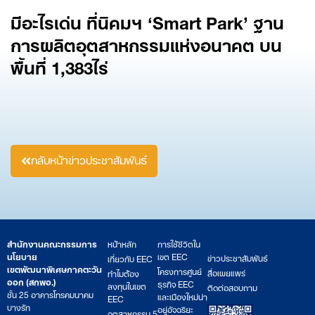
มีอะไรเด่น ที่นิคมฯ ‘Smart Park’
ฐาน
การผลิตอุตสาหกรรมแห่งอนาคต บน
พื้นที่ 1,383
ไร่
กลับหน้าข่าวประชาสัมพันธ์
สำนักงานคณะกรรมการ
หน้าหลัก
การใช้ชีวิตใน
นโยบาย
เขต EEC
ข่าวประชาสัมพันธ์
เกี่ยวกับ EEC
เขตพัฒนาพิเศษภาคตะวัน
โครงการศูนย์
สื่อเผยแพร่
ทำไมต้อง
ออก (สกพอ.)
ธุรกิจ EEC
ลงทุนในเขต
ติดต่อสอบถาม
ชั้น 25 อาคารโทรคมนาคม
และเมืองใหม่น่า
EEC
บางรัก
อยู่อัจฉริยะ
อุตสาหกรรม 5