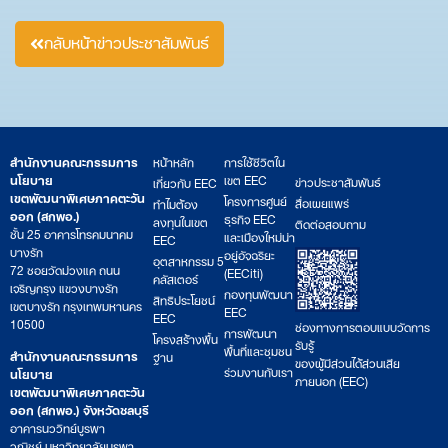
กลับหน้าข่าวประชาสัมพันธ์
สำนักงานคณะกรรมการ
หน้าหลัก
การใช้ชีวิตใน
นโยบาย
เขต EEC
ข่าวประชาสัมพันธ์
เกี่ยวกับ EEC
เขตพัฒนาพิเศษภาคตะวัน
โครงการศูนย์
สื่อเผยแพร่
ทำไมต้อง
ออก (สกพอ.)
ธุรกิจ EEC
ลงทุนในเขต
ติดต่อสอบถาม
ชั้น 25 อาคารโทรคมนาคม
และเมืองใหม่น่า
EEC
บางรัก
อยู่อัจฉริยะ
อุตสาหกรรม 5
72 ซอยวัดม่วงแค ถนน
(EECiti)
คลัสเตอร์
เจริญกรุง แขวงบางรัก
กองทุนพัฒนา
สิทธิประโยชน์
เขตบางรัก กรุงเทพมหานคร
EEC
EEC
10500
ช่องทางการตอบแบบวัดการ
การพัฒนา
โครงสร้างพื้น
รับรู้
พื้นที่และชุมชน
สำนักงานคณะกรรมการ
ฐาน
ของผู้มีส่วนได้ส่วนเสีย
ร่วมงานกับเรา
นโยบาย
ภายนอก (EEC)
เขตพัฒนาพิเศษภาคตะวัน
ออก (สกพอ.) จังหวัดชลบุรี
อาคารนววิทย์บูรพา
วณิชย์ มหาวิทยาลัยบูรพา