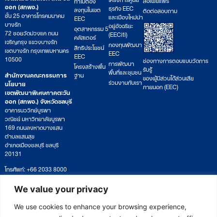
ทำไมต้อง
ออก (สกพอ.)
ธุรกิจ EEC
ลงทุนในเขต
ติดต่อสอบถาม
ชั้น 25 อาคารโทรคมนาคม
และเมืองใหม่น่า
EEC
บางรัก
อยู่อัจฉริยะ
อุตสาหกรรม 5
72 ซอยวัดม่วงแค ถนน
(EECiti)
คลัสเตอร์
เจริญกรุง แขวงบางรัก
กองทุนพัฒนา
สิทธิประโยชน์
เขตบางรัก กรุงเทพมหานคร
EEC
EEC
10500
ช่องทางการตอบแบบวัดการ
การพัฒนา
โครงสร้างพื้น
รับรู้
พื้นที่และชุมชน
สำนักงานคณะกรรมการ
ฐาน
ของผู้มีส่วนได้ส่วนเสีย
ร่วมงานกับเรา
นโยบาย
ภายนอก (EEC)
เขตพัฒนาพิเศษภาคตะวัน
ออก (สกพอ.) จังหวัดชลบุรี
อาคารนววิทย์บูรพา
วณิชย์ มหาวิทยาลัยบูรพา
169 ถนนลงหาดบางแสน
ตำบลแสนสุข
อำเภอเมืองชลบุรี ชลบุรี
20131
โทรศัพท์: +66 2033 8000
เวลาทำการ: จันทร์ – ศุกร์
09:00 – 17:00 น.
We value your privacy
ติดตามหนังสือหรือยื่นเอกสาร
saraban@eeco.or.th
We use cookies to enhance your browsing experience,