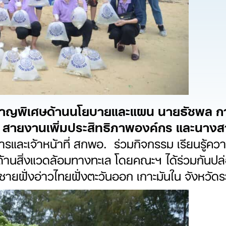
วชาญพิเศษด้านนโยบายและแผน นายธัชพล กา
สายงานเพิ่มประสิทธิภาพองค์กร และนางสาวท
ารและเจ้าหน้าที่ สกพอ. ร่วมกิจกรรม เรียนรู้ค
้านสิ่งแวดล้อมทางทะเล โดยคณะฯ ได้ร่วมกันปล่
ายฝั่งอ่าวไทยฝั่งตะวันออก เกาะมันใน จังหวัด