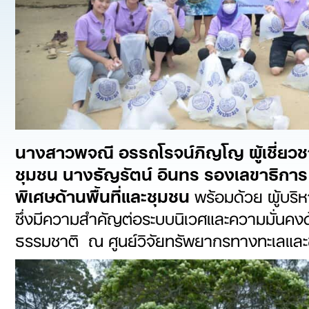
นางสาวพจณี อรรถโรจน์ภิญโญ ผู้เชี่ย
ชุมชน นางธัญรัตน์ อินทร รองเลขาธิการ 
พิเศษด้านพื้นที่และชุมชน
พร้อมด้วย ผู้บริห
ซึ่งมีความสำคัญต่อระบบนิเวศและความมั่นคงด
ธรรมชาติ ณ ศูนย์วิจัยทรัพยากรทางทะเลและช