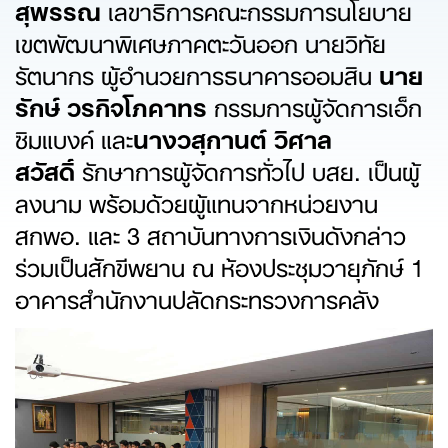
สุพรรณ
เลขาธิการคณะกรรมการนโยบาย
เขตพัฒนาพิเศษภาคตะวันออก นายวิทัย
รัตนากร ผู้อำนวยการธนาคารออมสิน
นาย
รักษ์ วรกิจโภคาทร
กรรมการผู้จัดการเอ็ก
ซิมแบงค์ และ
นางวสุกานต์ วิศาล
สวัสดิ์
รักษาการผู้จัดการทั่วไป บสย. เป็นผู้
ลงนาม พร้อมด้วยผู้แทนจากหน่วยงาน
สกพอ. และ 3 สถาบันทางการเงินดังกล่าว
ร่วมเป็นสักขีพยาน ณ ห้องประชุมวายุภักษ์ 1
อาคารสำนักงานปลัดกระทรวงการคลัง