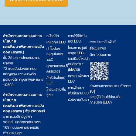
สำนักงานคณะกรรมการ
หน้าหลัก
การใช้ชีวิตใน
นโยบาย
เขต EEC
ข่าวประชาสัมพันธ์
เกี่ยวกับ EEC
เขตพัฒนาพิเศษภาคตะวัน
โครงการศูนย์
สื่อเผยแพร่
ทำไมต้อง
ออก (สกพอ.)
ธุรกิจ EEC
ลงทุนในเขต
ติดต่อสอบถาม
ชั้น 25 อาคารโทรคมนาคม
และเมืองใหม่น่า
EEC
บางรัก
อยู่อัจฉริยะ
อุตสาหกรรม 5
72 ซอยวัดม่วงแค ถนน
(EECiti)
คลัสเตอร์
เจริญกรุง แขวงบางรัก
กองทุนพัฒนา
สิทธิประโยชน์
เขตบางรัก กรุงเทพมหานคร
EEC
EEC
10500
ช่องทางการตอบแบบวัดการ
การพัฒนา
โครงสร้างพื้น
รับรู้
พื้นที่และชุมชน
สำนักงานคณะกรรมการ
ฐาน
ของผู้มีส่วนได้ส่วนเสีย
ร่วมงานกับเรา
นโยบาย
ภายนอก (EEC)
เขตพัฒนาพิเศษภาคตะวัน
ออก (สกพอ.) จังหวัดชลบุรี
อาคารนววิทย์บูรพา
วณิชย์ มหาวิทยาลัยบูรพา
169 ถนนลงหาดบางแสน
ตำบลแสนสุข