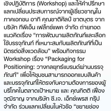
เชิงปฏิบัติการ (Workshop) และให้คำปรึกษา
แลกเปลี่ยนประสบการณ์จากผู้เชี่ยวชาญใน
ภาคเอกชน อาทิ คุณชาติศิลป์ ชาตบุตร จาก
บริษัท ทีพีเอ็น เฟล็กซ์แพค จำกัด ถ่ายทอด
แนวคิดเรื่อง “การพัฒนาผลิตภัณฑ์และเลือก
ใช้บรรจุภัณฑ์ ที่เหมาะสมกับผลิตภัณฑ์ที่เป็น
มิตรต่อสิ่งแวดล้อม” พร้อมกิจกรรม
Workshop เรื่อง “Packaging for
Positioning: วางกลยุทธ์แบรนด์ผ่านบรรจุ
ภัณฑ์” เพื่อให้ชุมชนสามารถออกแบบสินค้า
และบรรจุภัณฑ์ให้ตรงกับความต้องการของผู้
บริโภคในตลาดเป้าหมาย และ คุณกิตติ เฟื่อง
วุฒิราญ จากบริษัท ซี.เจ. เอ็กซ์เพรส กรุ๊ป
จำกัด ร่วมแลกเปลี่ยนในหัวข้อ “ขยายช่อง