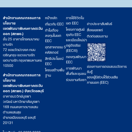
สำนักงานคณะกรรมการ
หน้าหลัก
การใช้ชีวิตใน
นโยบาย
เขต EEC
ข่าวประชาสัมพันธ์
เกี่ยวกับ EEC
เขตพัฒนาพิเศษภาคตะวัน
โครงการศูนย์
สื่อเผยแพร่
ทำไมต้อง
ออก (สกพอ.)
ธุรกิจ EEC
ลงทุนในเขต
ติดต่อสอบถาม
ชั้น 25 อาคารโทรคมนาคม
และเมืองใหม่น่า
EEC
บางรัก
อยู่อัจฉริยะ
อุตสาหกรรม 5
72 ซอยวัดม่วงแค ถนน
(EECiti)
คลัสเตอร์
เจริญกรุง แขวงบางรัก
กองทุนพัฒนา
สิทธิประโยชน์
เขตบางรัก กรุงเทพมหานคร
EEC
EEC
10500
ช่องทางการตอบแบบวัดการ
การพัฒนา
โครงสร้างพื้น
รับรู้
พื้นที่และชุมชน
สำนักงานคณะกรรมการ
ฐาน
ของผู้มีส่วนได้ส่วนเสีย
ร่วมงานกับเรา
นโยบาย
ภายนอก (EEC)
เขตพัฒนาพิเศษภาคตะวัน
ออก (สกพอ.) จังหวัดชลบุรี
อาคารนววิทย์บูรพา
วณิชย์ มหาวิทยาลัยบูรพา
169 ถนนลงหาดบางแสน
ตำบลแสนสุข
อำเภอเมืองชลบุรี ชลบุรี
20131
โทรศัพท์: +66 2033 8000