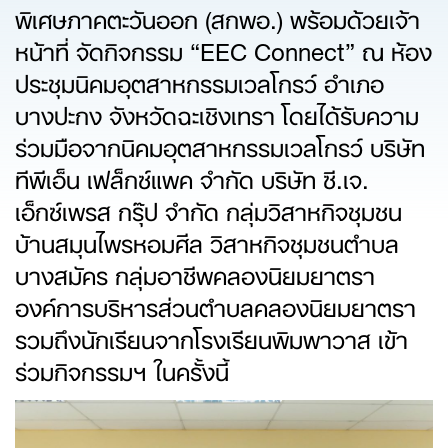
พิเศษภาคตะวันออก (สกพอ.) พร้อมด้วยเจ้า
หน้าที่ จัดกิจกรรม “EEC Connect” ณ ห้อง
ประชุมนิคมอุตสาหกรรมเวลโกรว์ อำเภอ
บางปะกง จังหวัดฉะเชิงเทรา โดยได้รับความ
ร่วมมือจากนิคมอุตสาหกรรมเวลโกรว์ บริษัท
ทีพีเอ็น เฟล็กซ์แพค จำกัด บริษัท ซี.เจ.
เอ็กซ์เพรส กรุ๊ป จำกัด กลุ่มวิสาหกิจชุมชน
บ้านสมุนไพรหอมศีล วิสาหกิจชุมชนตำบล
บางสมัคร กลุ่มอาชีพคลองนิยมยาตรา
องค์การบริหารส่วนตำบลคลองนิยมยาตรา
รวมถึงนักเรียนจากโรงเรียนพิมพาวาส เข้า
ร่วมกิจกรรมฯ ในครั้งนี้