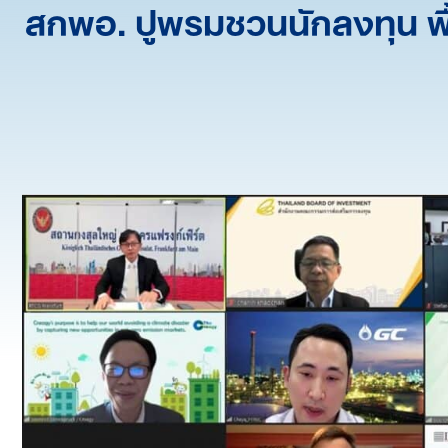
สกพอ. ปูพรมชวนนักลงทุน พื้นท