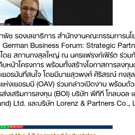
รรถาพิช รองเลขาธิการ สำนักงานคณะกรรมการน
ai- German Business Forum: Strategic Par
ัดโดย สถานกงสุลใหญ่ ณ นครแฟรงก์เฟิร์ต ร
วามคืบหน้าโครงการ พร้อมทั้งสร้างโอกาสการลงท
ชนเยอรมันที่สนใจ โดยมีนายสุวพงศ์ ศิริสรณ์ กง
กแห่งเยอรมนี (OAV) ร่วมกล่าวเปิดงาน พร้อมด
งเสริมการลงทุน (BOI) บริษัท พีทีที โกลบอล เค
land) Ltd. และบริษัท Lorenz & Partners Co., 