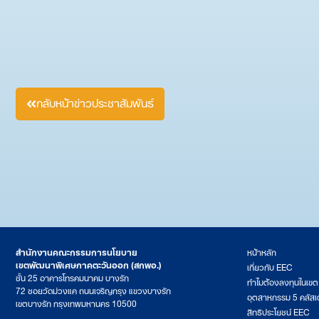
กลับหน้าข่าวประชาสัมพันธ์
สำนักงานคณะกรรมการนโยบาย
หน้าหลัก
เขตพัฒนาพิเศษภาคตะวันออก (สกพอ.)
เกี่ยวกับ EEC
ชั้น 25 อาคารโทรคมนาคม บางรัก
ทำไมต้องลงทุนในเข
72 ซอยวัดม่วงแค ถนนเจริญกรุง แขวงบางรัก
อุตสาหกรรม 5 คลัสเ
เขตบางรัก กรุงเทพมหานคร 10500
สิทธิประโยชน์ EEC