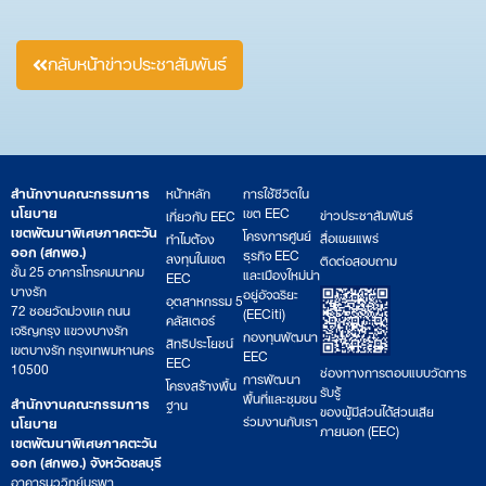
กลับหน้าข่าวประชาสัมพันธ์
สำนักงานคณะกรรมการ
หน้าหลัก
การใช้ชีวิตใน
นโยบาย
เขต EEC
ข่าวประชาสัมพันธ์
เกี่ยวกับ EEC
เขตพัฒนาพิเศษภาคตะวัน
โครงการศูนย์
สื่อเผยแพร่
ทำไมต้อง
ออก (สกพอ.)
ธุรกิจ EEC
ลงทุนในเขต
ติดต่อสอบถาม
ชั้น 25 อาคารโทรคมนาคม
และเมืองใหม่น่า
EEC
บางรัก
อยู่อัจฉริยะ
อุตสาหกรรม 5
72 ซอยวัดม่วงแค ถนน
(EECiti)
คลัสเตอร์
เจริญกรุง แขวงบางรัก
กองทุนพัฒนา
สิทธิประโยชน์
เขตบางรัก กรุงเทพมหานคร
EEC
EEC
10500
ช่องทางการตอบแบบวัดการ
การพัฒนา
โครงสร้างพื้น
รับรู้
พื้นที่และชุมชน
สำนักงานคณะกรรมการ
ฐาน
ของผู้มีส่วนได้ส่วนเสีย
ร่วมงานกับเรา
นโยบาย
ภายนอก (EEC)
เขตพัฒนาพิเศษภาคตะวัน
ออก (สกพอ.) จังหวัดชลบุรี
อาคารนววิทย์บูรพา