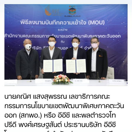
นายคณิศ แสงสุพรรณ เลขาธิการคณะ
กรรมการนโยบายเขตพัฒนาพิเศษภาคตะวัน
ออก (สกพอ.) หรือ อีอีซี และพลตำรวจโท
ปรีดี พงศ์เศรษฐสันต์ ประธานบริษัท อีอีซี