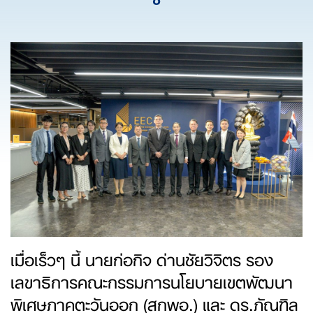
เมื่อเร็วๆ นี้ นายก่อกิจ ด่านชัยวิจิตร รอง
เลขาธิการคณะกรรมการนโยบายเขตพัฒนา
พิเศษภาคตะวันออก (สกพอ.) และ ดร.ภัณฑิล