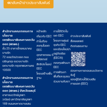
กลับหน้าข่าวประชาสัมพันธ์
สำนักงานคณะกรรมการ
หน้าหลัก
การใช้ชีวิตใน
นโยบาย
เขต EEC
ข่าวประชาสัมพันธ์
เกี่ยวกับ EEC
เขตพัฒนาพิเศษภาคตะวัน
โครงการศูนย์
สื่อเผยแพร่
ทำไมต้อง
ออก (สกพอ.)
ธุรกิจ EEC
ลงทุนในเขต
ติดต่อสอบถาม
ชั้น 25 อาคารโทรคมนาคม
และเมืองใหม่น่า
EEC
บางรัก
อยู่อัจฉริยะ
อุตสาหกรรม 5
72 ซอยวัดม่วงแค ถนน
(EECiti)
คลัสเตอร์
เจริญกรุง แขวงบางรัก
กองทุนพัฒนา
สิทธิประโยชน์
เขตบางรัก กรุงเทพมหานคร
EEC
EEC
10500
ช่องทางการตอบแบบวัดการ
การพัฒนา
โครงสร้างพื้น
รับรู้
พื้นที่และชุมชน
สำนักงานคณะกรรมการ
ฐาน
ของผู้มีส่วนได้ส่วนเสีย
ร่วมงานกับเรา
นโยบาย
ภายนอก (EEC)
เขตพัฒนาพิเศษภาคตะวัน
ออก (สกพอ.) จังหวัดชลบุรี
อาคารนววิทย์บูรพา
วณิชย์ มหาวิทยาลัยบูรพา
169 ถนนลงหาดบางแสน