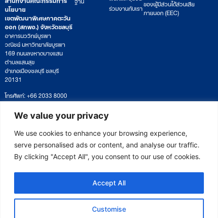
ฐาน
ของผู้มีส่วนได้ส่วนเสีย
ร่วมงานกับเรา
นโยบาย
ภายนอก (EEC)
เขตพัฒนาพิเศษภาคตะวัน
ออก (สกพอ.) จังหวัดชลบุรี
อาคารนววิทย์บูรพา
วณิชย์ มหาวิทยาลัยบูรพา
169 ถนนลงหาดบางแสน
ตำบลแสนสุข
อำเภอเมืองชลบุรี ชลบุรี
20131
โทรศัพท์: +66 2033 8000
เวลาทำการ: จันทร์ – ศุกร์
09:00 – 17:00 น.
We value your privacy
ติดตามหนังสือหรือยื่นเอกสาร
saraban@eeco.or.th
We use cookies to enhance your browsing experience,
serve personalised ads or content, and analyse our traffic.
By clicking "Accept All", you consent to our use of cookies.
Copyright © 2025 Eastern Economic Corridor Office (EECO)
Accept All
Customise