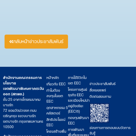
กลับหน้าข่าวประชาสัมพันธ์
สำนักงานคณะกรรมการ
หน้าหลัก
การใช้ชีวิตใน
นโยบาย
เขต EEC
ข่าวประชาสัมพันธ์
เกี่ยวกับ EEC
เขตพัฒนาพิเศษภาคตะวัน
โครงการศูนย์
สื่อเผยแพร่
ทำไมต้อง
ออก (สกพอ.)
ธุรกิจ EEC
ลงทุนในเขต
ติดต่อสอบถาม
ชั้น 25 อาคารโทรคมนาคม
และเมืองใหม่น่า
EEC
บางรัก
อยู่อัจฉริยะ
อุตสาหกรรม 5
72 ซอยวัดม่วงแค ถนน
(EECiti)
คลัสเตอร์
เจริญกรุง แขวงบางรัก
กองทุนพัฒนา
สิทธิประโยชน์
เขตบางรัก กรุงเทพมหานคร
EEC
EEC
10500
ช่องทางการตอบแบบวัดการ
การพัฒนา
โครงสร้างพื้น
รับรู้
พื้นที่และชุมชน
สำนักงานคณะกรรมการ