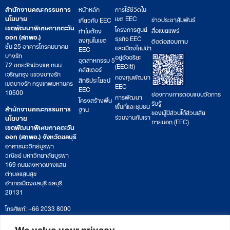
สำนักงานคณะกรรมการ
หน้าหลัก
การใช้ชีวิตใน
นโยบาย
เขต EEC
ข่าวประชาสัมพันธ์
เกี่ยวกับ EEC
เขตพัฒนาพิเศษภาคตะวัน
โครงการศูนย์
สื่อเผยแพร่
ทำไมต้อง
ออก (สกพอ.)
ธุรกิจ EEC
ลงทุนในเขต
ติดต่อสอบถาม
ชั้น 25 อาคารโทรคมนาคม
และเมืองใหม่น่า
EEC
บางรัก
อยู่อัจฉริยะ
อุตสาหกรรม 5
72 ซอยวัดม่วงแค ถนน
(EECiti)
คลัสเตอร์
เจริญกรุง แขวงบางรัก
กองทุนพัฒนา
สิทธิประโยชน์
เขตบางรัก กรุงเทพมหานคร
EEC
EEC
10500
ช่องทางการตอบแบบวัดการ
การพัฒนา
โครงสร้างพื้น
รับรู้
พื้นที่และชุมชน
สำนักงานคณะกรรมการ
ฐาน
ของผู้มีส่วนได้ส่วนเสีย
ร่วมงานกับเรา
นโยบาย
ภายนอก (EEC)
เขตพัฒนาพิเศษภาคตะวัน
ออก (สกพอ.) จังหวัดชลบุรี
อาคารนววิทย์บูรพา
วณิชย์ มหาวิทยาลัยบูรพา
169 ถนนลงหาดบางแสน
ตำบลแสนสุข
อำเภอเมืองชลบุรี ชลบุรี
20131
โทรศัพท์: +66 2033 8000
เวลาทำการ: จันทร์ – ศุกร์
09:00 – 17:00 น.