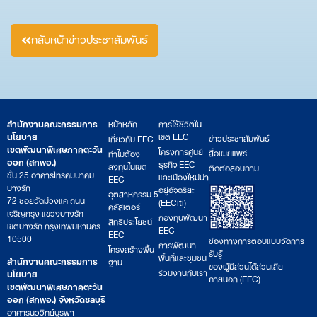
กลับหน้าข่าวประชาสัมพันธ์
สำนักงานคณะกรรมการ
หน้าหลัก
การใช้ชีวิตใน
นโยบาย
เขต EEC
ข่าวประชาสัมพันธ์
เกี่ยวกับ EEC
เขตพัฒนาพิเศษภาคตะวัน
โครงการศูนย์
สื่อเผยแพร่
ทำไมต้อง
ออก (สกพอ.)
ธุรกิจ EEC
ลงทุนในเขต
ติดต่อสอบถาม
ชั้น 25 อาคารโทรคมนาคม
และเมืองใหม่น่า
EEC
บางรัก
อยู่อัจฉริยะ
อุตสาหกรรม 5
72 ซอยวัดม่วงแค ถนน
(EECiti)
คลัสเตอร์
เจริญกรุง แขวงบางรัก
กองทุนพัฒนา
สิทธิประโยชน์
เขตบางรัก กรุงเทพมหานคร
EEC
EEC
10500
ช่องทางการตอบแบบวัดการ
การพัฒนา
โครงสร้างพื้น
รับรู้
พื้นที่และชุมชน
สำนักงานคณะกรรมการ
ฐาน
ของผู้มีส่วนได้ส่วนเสีย
ร่วมงานกับเรา
นโยบาย
ภายนอก (EEC)
เขตพัฒนาพิเศษภาคตะวัน
ออก (สกพอ.) จังหวัดชลบุรี
อาคารนววิทย์บูรพา