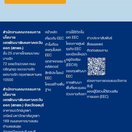
สำนักงานคณะกรรมการ
หน้าหลัก
การใช้ชีวิตใน
นโยบาย
เขต EEC
ข่าวประชาสัมพันธ์
เกี่ยวกับ EEC
เขตพัฒนาพิเศษภาคตะวัน
โครงการศูนย์
สื่อเผยแพร่
ทำไมต้อง
ออก (สกพอ.)
ธุรกิจ EEC
ลงทุนในเขต
ติดต่อสอบถาม
ชั้น 25 อาคารโทรคมนาคม
และเมืองใหม่น่า
EEC
บางรัก
อยู่อัจฉริยะ
อุตสาหกรรม 5
72 ซอยวัดม่วงแค ถนน
(EECiti)
คลัสเตอร์
เจริญกรุง แขวงบางรัก
กองทุนพัฒนา
สิทธิประโยชน์
เขตบางรัก กรุงเทพมหานคร
EEC
EEC
10500
ช่องทางการตอบแบบวัดการ
การพัฒนา
โครงสร้างพื้น
รับรู้
พื้นที่และชุมชน
สำนักงานคณะกรรมการ
ฐาน
ของผู้มีส่วนได้ส่วนเสีย
ร่วมงานกับเรา
นโยบาย
ภายนอก (EEC)
เขตพัฒนาพิเศษภาคตะวัน
ออก (สกพอ.) จังหวัดชลบุรี
อาคารนววิทย์บูรพา
วณิชย์ มหาวิทยาลัยบูรพา
169 ถนนลงหาดบางแสน
ตำบลแสนสุข
อำเภอเมืองชลบุรี ชลบุรี