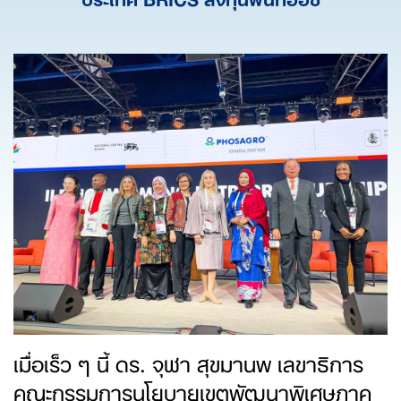
เมื่อเร็ว ๆ นี้ ดร. จุฬา สุขมานพ เลขาธิการ
คณะกรรมการนโยบายเขตพัฒนาพิเศษภาค