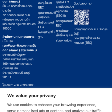
ออก (สกพอ.)
ธุรกิจ EEC
ลงทุนในเขต
ติดต่อสอบถาม
ชั้น 25 อาคารโทรคมนาคม
และเมืองใหม่น่า
EEC
บางรัก
อยู่อัจฉริยะ
อุตสาหกรรม 5
72 ซอยวัดม่วงแค ถนน
(EECiti)
คลัสเตอร์
เจริญกรุง แขวงบางรัก
กองทุนพัฒนา
สิทธิประโยชน์
เขตบางรัก กรุงเทพมหานคร
EEC
EEC
10500
ช่องทางการตอบแบบวัดการ
การพัฒนา
โครงสร้างพื้น
รับรู้
พื้นที่และชุมชน
สำนักงานคณะกรรมการ
ฐาน
ของผู้มีส่วนได้ส่วนเสีย
ร่วมงานกับเรา
นโยบาย
ภายนอก (EEC)
เขตพัฒนาพิเศษภาคตะวัน
ออก (สกพอ.) จังหวัดชลบุรี
อาคารนววิทย์บูรพา
วณิชย์ มหาวิทยาลัยบูรพา
169 ถนนลงหาดบางแสน
ตำบลแสนสุข
อำเภอเมืองชลบุรี ชลบุรี
20131
โทรศัพท์: +66 2033 8000
เวลาทำการ: จันทร์ – ศุกร์
09:00 – 17:00 น.
We value your privacy
ติดตามหนังสือหรือยื่นเอกสาร
saraban@eeco.or.th
We use cookies to enhance your browsing experience,
serve personalised ads or content, and analyse our traffic.