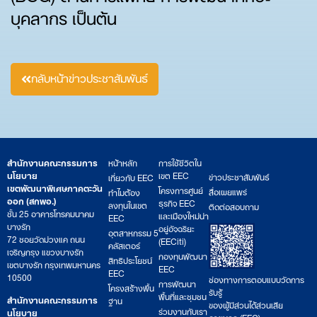
บุคลากร เป็นต้น
กลับหน้าข่าวประชาสัมพันธ์
สำนักงานคณะกรรมการ
หน้าหลัก
การใช้ชีวิตใน
นโยบาย
เขต EEC
ข่าวประชาสัมพันธ์
เกี่ยวกับ EEC
เขตพัฒนาพิเศษภาคตะวัน
โครงการศูนย์
สื่อเผยแพร่
ทำไมต้อง
ออก (สกพอ.)
ธุรกิจ EEC
ลงทุนในเขต
ติดต่อสอบถาม
ชั้น 25 อาคารโทรคมนาคม
และเมืองใหม่น่า
EEC
บางรัก
อยู่อัจฉริยะ
อุตสาหกรรม 5
72 ซอยวัดม่วงแค ถนน
(EECiti)
คลัสเตอร์
เจริญกรุง แขวงบางรัก
กองทุนพัฒนา
สิทธิประโยชน์
เขตบางรัก กรุงเทพมหานคร
EEC
EEC
10500
ช่องทางการตอบแบบวัดการ
การพัฒนา
โครงสร้างพื้น
รับรู้
พื้นที่และชุมชน
สำนักงานคณะกรรมการ
ฐาน
ของผู้มีส่วนได้ส่วนเสีย
ร่วมงานกับเรา
นโยบาย
ภายนอก (EEC)