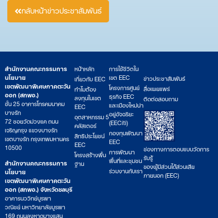
กลับหน้าข่าวประชาสัมพันธ์
สำนักงานคณะกรรมการ
หน้าหลัก
การใช้ชีวิตใน
นโยบาย
เขต EEC
ข่าวประชาสัมพันธ์
เกี่ยวกับ EEC
เขตพัฒนาพิเศษภาคตะวัน
โครงการศูนย์
สื่อเผยแพร่
ทำไมต้อง
ออก (สกพอ.)
ธุรกิจ EEC
ลงทุนในเขต
ติดต่อสอบถาม
ชั้น 25 อาคารโทรคมนาคม
และเมืองใหม่น่า
EEC
บางรัก
อยู่อัจฉริยะ
อุตสาหกรรม 5
72 ซอยวัดม่วงแค ถนน
(EECiti)
คลัสเตอร์
เจริญกรุง แขวงบางรัก
กองทุนพัฒนา
สิทธิประโยชน์
เขตบางรัก กรุงเทพมหานคร
EEC
EEC
10500
ช่องทางการตอบแบบวัดการ
การพัฒนา
โครงสร้างพื้น
รับรู้
พื้นที่และชุมชน
สำนักงานคณะกรรมการ
ฐาน
ของผู้มีส่วนได้ส่วนเสีย
ร่วมงานกับเรา
นโยบาย
ภายนอก (EEC)
เขตพัฒนาพิเศษภาคตะวัน
ออก (สกพอ.) จังหวัดชลบุรี
อาคารนววิทย์บูรพา
วณิชย์ มหาวิทยาลัยบูรพา
169 ถนนลงหาดบางแสน