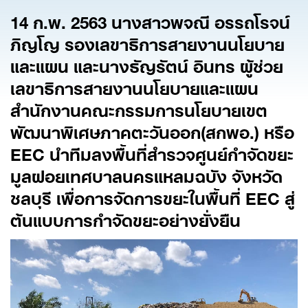
14
ก.พ. 2563
นางสาวพจณี อรรถโรจน์
ภิญโญ รองเลขาธิการสายงานนโยบาย
และแผน และนางธัญรัตน์ อินทร ผู้ช่วย
เลขาธิการสายงานนโยบายและแผน
สำนักงานคณะกรรมการนโยบายเขต
พัฒนาพิเศษภาคตะวันออก(สกพอ.) หรือ
EEC
นำทีมลงพื้นที่สำรวจศูนย์กำจัดขยะ
มูลฝอยเทศบาลนครแหลมฉบัง จังหวัด
ชลบุรี เพื่อการจัดการขยะในพื้นที่ EEC
สู่
ต้นแบบการกำจัดขยะอย่างยั่งยืน