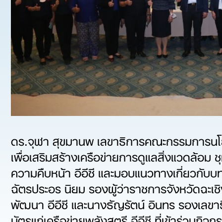
ดร.จุฬา สุขมานพ เลขาธิการคณะกรรมการนโยบ
เพื่อเสริมสร้างเครือข่ายการดูแลสิ่งแวดล้อม 
ความคืบหน้า อีอีซี และมอบแนวทางเกี่ยวกับบ
ฉัตรประอร นิยม รองผู้ว่าราชการจังหวัดฉะเช
พัฒนา อีอีซี และนางธัญรัตน์ อินทร รองเลขา
บัตรแก่เครือข่ายพลังสตรี อีอีซี ที่เข้าร่ว