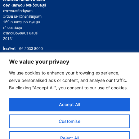
ออก (สกพอ.) จังหวัดชลบุรี
อาคารนววิทย์บูรพา
วณิชย์ มหาวิทยาลัยบูรพา
169 ถนนลงหาดบางแสน
ตำบลแสนสุข
อำเภอเมืองชลบุรี ชลบุรี
20131
โทรศัพท์: +66 2033 8000
เวลาทำการ: จันทร์ – ศุกร์
09:00 – 17:00 น.
We value your privacy
ติดตามหนังสือหรือยื่นเอกสาร
saraban@eeco.or.th
We use cookies to enhance your browsing experience,
serve personalised ads or content, and analyse our traffic.
By clicking "Accept All", you consent to our use of cookies.
Copyright © 2025 Eastern Economic Corridor Office (EECO)
Accept All
Customise
Reject All