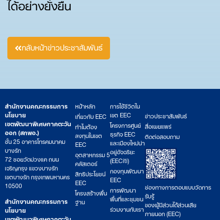
ได้อย่างยั่งยืน
กลับหน้าข่าวประชาสัมพันธ์
สำนักงานคณะกรรมการ
หน้าหลัก
การใช้ชีวิตใน
นโยบาย
เขต EEC
ข่าวประชาสัมพันธ์
เกี่ยวกับ EEC
เขตพัฒนาพิเศษภาคตะวัน
โครงการศูนย์
สื่อเผยแพร่
ทำไมต้อง
ออก (สกพอ.)
ธุรกิจ EEC
ลงทุนในเขต
ติดต่อสอบถาม
ชั้น 25 อาคารโทรคมนาคม
และเมืองใหม่น่า
EEC
บางรัก
อยู่อัจฉริยะ
อุตสาหกรรม 5
72 ซอยวัดม่วงแค ถนน
(EECiti)
คลัสเตอร์
เจริญกรุง แขวงบางรัก
กองทุนพัฒนา
สิทธิประโยชน์
เขตบางรัก กรุงเทพมหานคร
EEC
EEC
10500
ช่องทางการตอบแบบวัดการ
การพัฒนา
โครงสร้างพื้น
รับรู้
พื้นที่และชุมชน
สำนักงานคณะกรรมการ
ฐาน
ของผู้มีส่วนได้ส่วนเสีย
ร่วมงานกับเรา
นโยบาย
ภายนอก (EEC)
เขตพัฒนาพิเศษภาคตะวัน