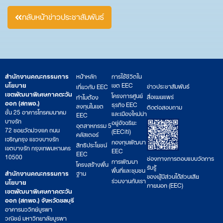
กลับหน้าข่าวประชาสัมพันธ์
สำนักงานคณะกรรมการ
หน้าหลัก
การใช้ชีวิตใน
นโยบาย
เขต EEC
ข่าวประชาสัมพันธ์
เกี่ยวกับ EEC
เขตพัฒนาพิเศษภาคตะวัน
โครงการศูนย์
สื่อเผยแพร่
ทำไมต้อง
ออก (สกพอ.)
ธุรกิจ EEC
ลงทุนในเขต
ติดต่อสอบถาม
ชั้น 25 อาคารโทรคมนาคม
และเมืองใหม่น่า
EEC
บางรัก
อยู่อัจฉริยะ
อุตสาหกรรม 5
72 ซอยวัดม่วงแค ถนน
(EECiti)
คลัสเตอร์
เจริญกรุง แขวงบางรัก
กองทุนพัฒนา
สิทธิประโยชน์
เขตบางรัก กรุงเทพมหานคร
EEC
EEC
10500
ช่องทางการตอบแบบวัดการ
การพัฒนา
โครงสร้างพื้น
รับรู้
พื้นที่และชุมชน
สำนักงานคณะกรรมการ
ฐาน
ของผู้มีส่วนได้ส่วนเสีย
ร่วมงานกับเรา
นโยบาย
ภายนอก (EEC)
เขตพัฒนาพิเศษภาคตะวัน
ออก (สกพอ.) จังหวัดชลบุรี
อาคารนววิทย์บูรพา
วณิชย์ มหาวิทยาลัยบูรพา