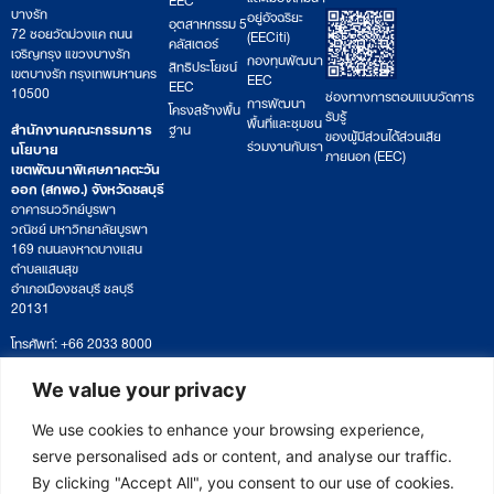
บางรัก
อยู่อัจฉริยะ
อุตสาหกรรม 5
72 ซอยวัดม่วงแค ถนน
(EECiti)
คลัสเตอร์
เจริญกรุง แขวงบางรัก
กองทุนพัฒนา
สิทธิประโยชน์
เขตบางรัก กรุงเทพมหานคร
EEC
EEC
10500
ช่องทางการตอบแบบวัดการ
การพัฒนา
โครงสร้างพื้น
รับรู้
พื้นที่และชุมชน
สำนักงานคณะกรรมการ
ฐาน
ของผู้มีส่วนได้ส่วนเสีย
ร่วมงานกับเรา
นโยบาย
ภายนอก (EEC)
เขตพัฒนาพิเศษภาคตะวัน
ออก (สกพอ.) จังหวัดชลบุรี
อาคารนววิทย์บูรพา
วณิชย์ มหาวิทยาลัยบูรพา
169 ถนนลงหาดบางแสน
ตำบลแสนสุข
อำเภอเมืองชลบุรี ชลบุรี
20131
โทรศัพท์: +66 2033 8000
เวลาทำการ: จันทร์ – ศุกร์
09:00 – 17:00 น.
We value your privacy
ติดตามหนังสือหรือยื่นเอกสาร
saraban@eeco.or.th
We use cookies to enhance your browsing experience,
serve personalised ads or content, and analyse our traffic.
By clicking "Accept All", you consent to our use of cookies.