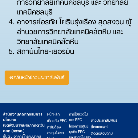
การวิทยาลัยเทคนิคชลบุรี และ วิทยาลัย
เทคนิคชลบุรี
อาจารย์อรทัย โยธินรุ่งเรือง สุดสงวน ผู้
อำนวยการวิทยาลัยเทคนิคสัตหีบ และ
วิทยาลัยเทคนิคสัตหีบ
สถาบันไทย-เยอรมัน
กลับหน้าข่าวประชาสัมพันธ์
สำนักงานคณะกรรมการ
หน้าหลัก
การใช้ชีวิตใน
นโยบาย
เขต EEC
ข่าวประชาสัมพันธ์
เกี่ยวกับ EEC
เขตพัฒนาพิเศษภาคตะวัน
โครงการศูนย์
สื่อเผยแพร่
ทำไมต้อง
ออก (สกพอ.)
ธุรกิจ EEC
ลงทุนในเขต
ติดต่อสอบถาม
ชั้น 25 อาคารโทรคมนาคม
และเมืองใหม่น่า
EEC