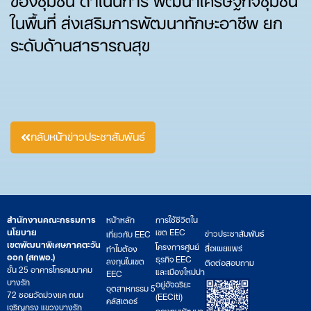
ในพื้นที่ ส่งเสริมการพัฒนาทักษะอาชีพ ยก
ระดับด้านสาธารณสุข
กลับหน้าข่าวประชาสัมพันธ์
สำนักงานคณะกรรมการ
หน้าหลัก
การใช้ชีวิตใน
นโยบาย
เขต EEC
ข่าวประชาสัมพันธ์
เกี่ยวกับ EEC
เขตพัฒนาพิเศษภาคตะวัน
โครงการศูนย์
สื่อเผยแพร่
ทำไมต้อง
ออก (สกพอ.)
ธุรกิจ EEC
ลงทุนในเขต
ติดต่อสอบถาม
ชั้น 25 อาคารโทรคมนาคม
และเมืองใหม่น่า
EEC
บางรัก
อยู่อัจฉริยะ
อุตสาหกรรม 5
72 ซอยวัดม่วงแค ถนน
(EECiti)
คลัสเตอร์
เจริญกรุง แขวงบางรัก
กองทุนพัฒนา