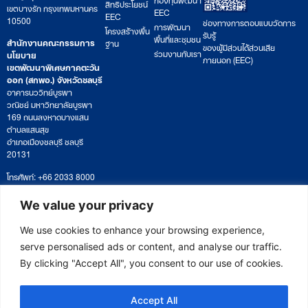
สิทธิประโยชน์
เขตบางรัก กรุงเทพมหานคร
EEC
EEC
10500
ช่องทางการตอบแบบวัดการ
การพัฒนา
โครงสร้างพื้น
รับรู้
พื้นที่และชุมชน
สำนักงานคณะกรรมการ
ฐาน
ของผู้มีส่วนได้ส่วนเสีย
ร่วมงานกับเรา
นโยบาย
ภายนอก (EEC)
เขตพัฒนาพิเศษภาคตะวัน
ออก (สกพอ.) จังหวัดชลบุรี
อาคารนววิทย์บูรพา
วณิชย์ มหาวิทยาลัยบูรพา
169 ถนนลงหาดบางแสน
ตำบลแสนสุข
อำเภอเมืองชลบุรี ชลบุรี
20131
โทรศัพท์: +66 2033 8000
เวลาทำการ: จันทร์ – ศุกร์
09:00 – 17:00 น.
We value your privacy
ติดตามหนังสือหรือยื่นเอกสาร
saraban@eeco.or.th
We use cookies to enhance your browsing experience,
serve personalised ads or content, and analyse our traffic.
By clicking "Accept All", you consent to our use of cookies.
Copyright © 2025 Eastern Economic Corridor Office (EECO)
Accept All