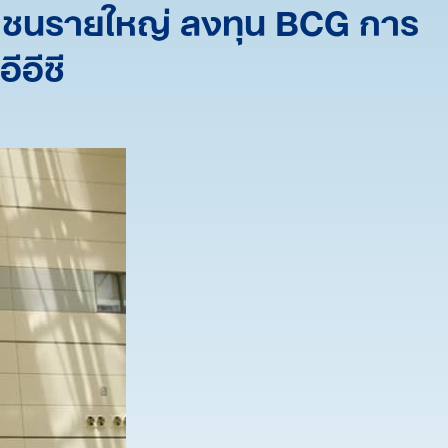
เอกชนรายใหญ่ ลงทุน BCG การ
ีอีซี