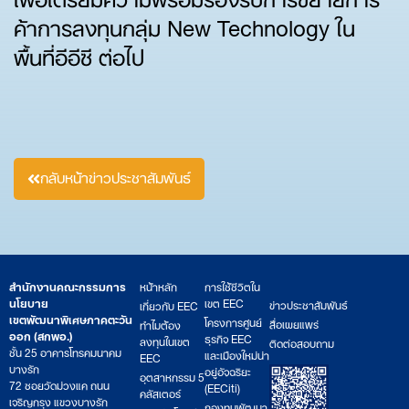
ค้าการลงทุนกลุ่ม New Technology ใน
พื้นที่อีอีซี ต่อไป
กลับหน้าข่าวประชาสัมพันธ์
สำนักงานคณะกรรมการ
หน้าหลัก
การใช้ชีวิตใน
นโยบาย
เขต EEC
ข่าวประชาสัมพันธ์
เกี่ยวกับ EEC
เขตพัฒนาพิเศษภาคตะวัน
โครงการศูนย์
สื่อเผยแพร่
ทำไมต้อง
ออก (สกพอ.)
ธุรกิจ EEC
ลงทุนในเขต
ติดต่อสอบถาม
ชั้น 25 อาคารโทรคมนาคม
และเมืองใหม่น่า
EEC
บางรัก
อยู่อัจฉริยะ
อุตสาหกรรม 5
72 ซอยวัดม่วงแค ถนน
(EECiti)
คลัสเตอร์
เจริญกรุง แขวงบางรัก
กองทุนพัฒนา