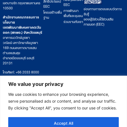
สิทธิประโยชน์
เขตบางรัก กรุงเทพมหานคร
EEC
EEC
10500
ช่องทางการตอบแบบวัดการ
การพัฒนา
โครงสร้างพื้น
รับรู้
พื้นที่และชุมชน
สำนักงานคณะกรรมการ
ฐาน
ของผู้มีส่วนได้ส่วนเสีย
ร่วมงานกับเรา
นโยบาย
ภายนอก (EEC)
เขตพัฒนาพิเศษภาคตะวัน
ออก (สกพอ.) จังหวัดชลบุรี
อาคารนววิทย์บูรพา
วณิชย์ มหาวิทยาลัยบูรพา
169 ถนนลงหาดบางแสน
ตำบลแสนสุข
อำเภอเมืองชลบุรี ชลบุรี
20131
โทรศัพท์: +66 2033 8000
เวลาทำการ: จันทร์ – ศุกร์
09:00 – 17:00 น.
We value your privacy
ติดตามหนังสือหรือยื่นเอกสาร
saraban@eeco.or.th
We use cookies to enhance your browsing experience,
serve personalised ads or content, and analyse our traffic.
By clicking "Accept All", you consent to our use of cookies.
Copyright © 2025 Eastern Economic Corridor Office (EECO)
Accept All