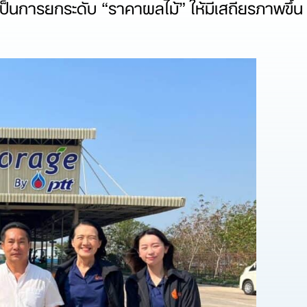
็นการยกระดับ “ราคาผลไม้” ให้มีเสถียรภาพขึ้น 