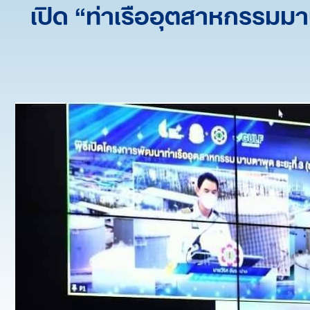
เปิด “ท่าเรืออุตสาหกรรมม