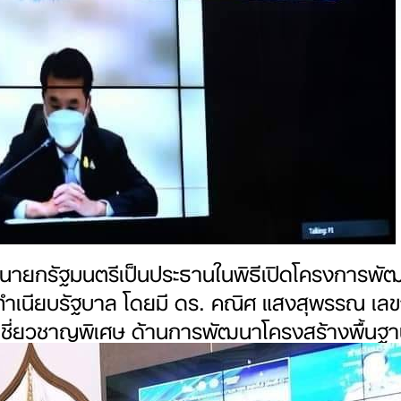
อชา นายกรัฐมนตรีเป็นประธานในพิธีเปิดโครงการพ
ณ ทำเนียบรัฐบาล โดยมี ดร. คณิศ แสงสุพรรณ
ชี่ยวชาญพิเศษ ด้านการพัฒนาโครงสร้างพื้นฐาน