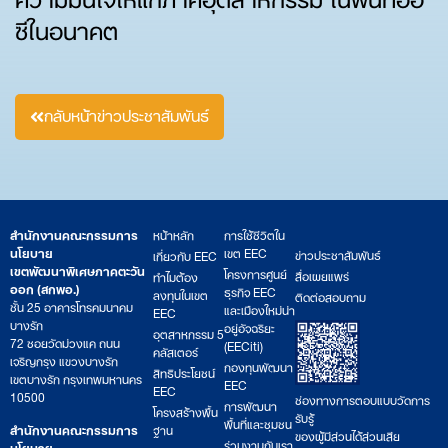
ซีในอนาคต
กลับหน้าข่าวประชาสัมพันธ์
สำนักงานคณะกรรมการ
หน้าหลัก
การใช้ชีวิตใน
นโยบาย
เขต EEC
ข่าวประชาสัมพันธ์
เกี่ยวกับ EEC
เขตพัฒนาพิเศษภาคตะวัน
โครงการศูนย์
สื่อเผยแพร่
ทำไมต้อง
ออก (สกพอ.)
ธุรกิจ EEC
ลงทุนในเขต
ติดต่อสอบถาม
ชั้น 25 อาคารโทรคมนาคม
และเมืองใหม่น่า
EEC
บางรัก
อยู่อัจฉริยะ
อุตสาหกรรม 5
72 ซอยวัดม่วงแค ถนน
(EECiti)
คลัสเตอร์
เจริญกรุง แขวงบางรัก
กองทุนพัฒนา
สิทธิประโยชน์
เขตบางรัก กรุงเทพมหานคร
EEC
EEC
10500
ช่องทางการตอบแบบวัดการ
การพัฒนา
โครงสร้างพื้น
รับรู้
พื้นที่และชุมชน
สำนักงานคณะกรรมการ
ฐาน
ของผู้มีส่วนได้ส่วนเสีย
ร่วมงานกับเรา
นโยบาย