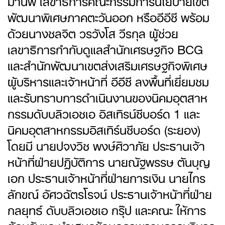
พัฒนาพิเศษภาคตะวันออก หรืออีอีซี พร้อม
ด้วยนางชลจิต วรวังโส วีรกุล ผู้ช่วย
เลขาธิการกำกับดูแลสำนักเศรษฐกิจ BCG
และสำนักพัฒนาเขตส่งเสริมเศรษฐกิจพิเศษ
ผู้บริหารและเจ้าหน้าที่ อีอีซี ลงพื้นที่เยี่ยมชม
และรับทราบการดำเนินงานของนิคมอุตสาห
กรรมดับบลิวเอชเอ อิสเทิรน์ซีบอร์ด 1 และ
นิคมอุตสาหกรรมอิสเทิร์นซีบอร์ด (ระยอง)
โดยมี นายปจงวิช พงษ์ศิวาภัย ประธานเจ้า
หน้าที่ฝ่ายปฏิบัติการ นายณัฐพรรษ ตันบุญ
เอก ประธานเจ้าหน้าที่ฝ่ายการเงิน นายไกร
ลักขณ์ อัศวฉัตรโรจน์ ประธานเจ้าหน้าที่ฝ่าย
กลยุทธ์ ดับบลิวเอชเอ กรุ๊ป และคณะ ให้การ
ต้อนรับและนำเสนอข้อมูลภาพรวมการบริหาร