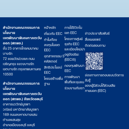
สำนักงานคณะกรรมการ
หน้าหลัก
การใช้ชีวิตใน
นโยบาย
เขต EEC
ข่าวประชาสัมพันธ์
เกี่ยวกับ EEC
เขตพัฒนาพิเศษภาคตะวัน
โครงการศูนย์
สื่อเผยแพร่
ทำไมต้อง
ออก (สกพอ.)
ธุรกิจ EEC
ลงทุนในเขต
ติดต่อสอบถาม
ชั้น 25 อาคารโทรคมนาคม
และเมืองใหม่น่า
EEC
บางรัก
อยู่อัจฉริยะ
อุตสาหกรรม 5
72 ซอยวัดม่วงแค ถนน
(EECiti)
คลัสเตอร์
เจริญกรุง แขวงบางรัก
กองทุนพัฒนา
สิทธิประโยชน์
เขตบางรัก กรุงเทพมหานคร
EEC
EEC
10500
ช่องทางการตอบแบบวัดการ
การพัฒนา
โครงสร้างพื้น
รับรู้
พื้นที่และชุมชน
สำนักงานคณะกรรมการ
ฐาน
ของผู้มีส่วนได้ส่วนเสีย
ร่วมงานกับเรา
นโยบาย
ภายนอก (EEC)
เขตพัฒนาพิเศษภาคตะวัน
ออก (สกพอ.) จังหวัดชลบุรี
อาคารนววิทย์บูรพา
วณิชย์ มหาวิทยาลัยบูรพา
169 ถนนลงหาดบางแสน
ตำบลแสนสุข
อำเภอเมืองชลบุรี ชลบุรี