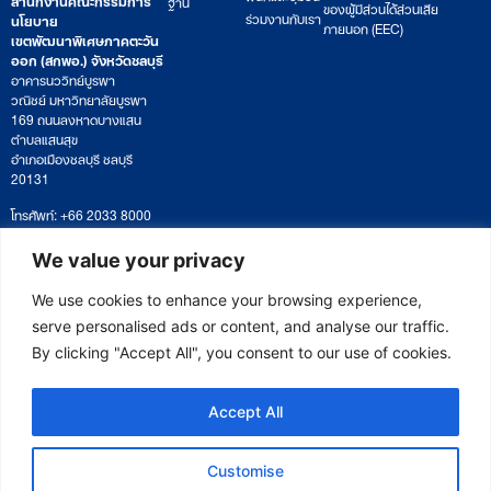
ฐาน
ของผู้มีส่วนได้ส่วนเสีย
ร่วมงานกับเรา
นโยบาย
ภายนอก (EEC)
เขตพัฒนาพิเศษภาคตะวัน
ออก (สกพอ.) จังหวัดชลบุรี
อาคารนววิทย์บูรพา
วณิชย์ มหาวิทยาลัยบูรพา
169 ถนนลงหาดบางแสน
ตำบลแสนสุข
อำเภอเมืองชลบุรี ชลบุรี
20131
โทรศัพท์: +66 2033 8000
เวลาทำการ: จันทร์ – ศุกร์
09:00 – 17:00 น.
We value your privacy
ติดตามหนังสือหรือยื่นเอกสาร
saraban@eeco.or.th
We use cookies to enhance your browsing experience,
serve personalised ads or content, and analyse our traffic.
By clicking "Accept All", you consent to our use of cookies.
Copyright © 2025 Eastern Economic Corridor Office (EECO)
Accept All
Customise