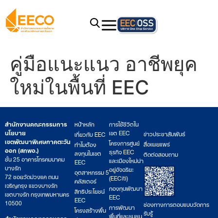
คู่มือแนะแนว อาชีพยุค
ใหม่ในพื้นที่ EEC
สำนักงานคณะกรรมการ
หน้าหลัก
การใช้ชีวิตใน
นโยบาย
เขต EEC
ข่าวประชาสัมพันธ์
เกี่ยวกับ EEC
เขตพัฒนาพิเศษภาคตะวัน
โครงการศูนย์
สื่อเผยแพร่
ทำไมต้อง
ออก (สกพอ.)
ธุรกิจ EEC
ลงทุนในเขต
ติดต่อสอบถาม
ชั้น 25 อาคารโทรคมนาคม
และเมืองใหม่น่า
EEC
บางรัก
อยู่อัจฉริยะ
อุตสาหกรรม 5
72 ซอยวัดม่วงแค ถนน
(EECiti)
คลัสเตอร์
เจริญกรุง แขวงบางรัก
กองทุนพัฒนา
สิทธิประโยชน์
เขตบางรัก กรุงเทพมหานคร
EEC
EEC
10500
ช่องทางการตอบแบบวัดการ
การพัฒนา
โครงสร้างพื้น
รับรู้
พื้นที่และชุมชน
สำนักงานคณะกรรมการ