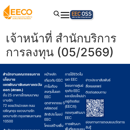
เจ้าหน้าที่ สำนักบริการ
การลงทุน (05/2569)
สำนักงานคณะกรรมการ
หน้าหลัก
การใช้ชีวิตใน
นโยบาย
เขต EEC
ข่าวประชาสัมพันธ์
เกี่ยวกับ EEC
เขตพัฒนาพิเศษภาคตะวัน
โครงการศูนย์
สื่อเผยแพร่
ทำไมต้อง
ออก (สกพอ.)
ธุรกิจ EEC
ลงทุนในเขต
ติดต่อสอบถาม
ชั้น 25 อาคารโทรคมนาคม
และเมืองใหม่น่า
EEC
บางรัก
อยู่อัจฉริยะ
อุตสาหกรรม 5
72 ซอยวัดม่วงแค ถนน
(EECiti)
คลัสเตอร์
เจริญกรุง แขวงบางรัก
กองทุนพัฒนา
สิทธิประโยชน์
เขตบางรัก กรุงเทพมหานคร
EEC
EEC
10500
ช่องทางการตอบแบบวัดการ
การพัฒนา
โครงสร้างพื้น
รับรู้
พื้นที่และชุมชน
สำนักงานคณะกรรมการ