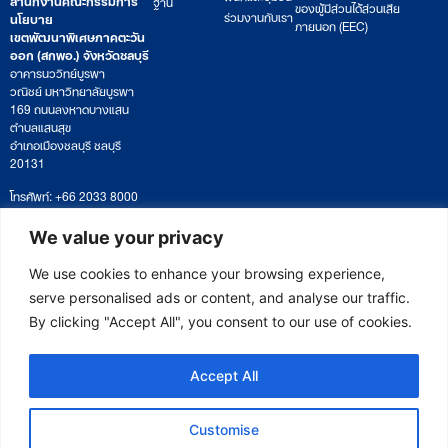
ฐาน
ของผู้มีส่วนได้ส่วนเสีย
ร่วมงานกับเรา
นโยบาย
ภายนอก (EEC)
เขตพัฒนาพิเศษภาคตะวัน
ออก (สกพอ.) จังหวัดชลบุรี
อาคารนววิทย์บูรพา
วณิชย์ มหาวิทยาลัยบูรพา
169 ถนนลงหาดบางแสน
ตำบลแสนสุข
อำเภอเมืองชลบุรี ชลบุรี
20131
โทรศัพท์: +66 2033 8000
เวลาทำการ: จันทร์ – ศุกร์
09:00 – 17:00 น.
We value your privacy
ติดตามหนังสือหรือยื่นเอกสาร
saraban@eeco.or.th
We use cookies to enhance your browsing experience,
serve personalised ads or content, and analyse our traffic.
By clicking "Accept All", you consent to our use of cookies.
Copyright © 2025 Eastern Economic Corridor Office (EECO)
Accept All
Customise