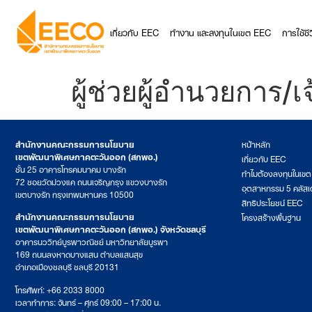
เกี่ยวกับ EEC
ทำงาน และลงทุนในเขต EEC
การใช้ช
ผู้ช่วยผู้อำนวยการ/
สำนักงานคณะกรรมการนโยบาย
หน้าหลัก
เขตพัฒนาพิเศษภาคตะวันออก (สกพอ.)
เกี่ยวกับ EEC
ชั้น 25 อาคารโทรคมนาคม บางรัก
ทำไมต้องลงทุนในเข
72 ซอยวัดม่วงแค ถนนเจริญกรุง แขวงบางรัก
อุตสาหกรรม 5 คลัสเ
เขตบางรัก กรุงเทพมหานคร 10500
สิทธิประโยชน์ EEC
สำนักงานคณะกรรมการนโยบาย
โครงสร้างพื้นฐาน
เขตพัฒนาพิเศษภาคตะวันออก (สกพอ.) จังหวัดชลบุรี
อาคารนววิทย์บูรพาวณิชย์ มหาวิทยาลัยบูรพา
169 ถนนลงหาดบางแสน ตำบลแสนสุข
อำเภอเมืองชลบุรี ชลบุรี 20131
โทรศัพท์: +66 2033 8000
เวลาทำการ: จันทร์ – ศุกร์ 09:00 – 17:00 น.