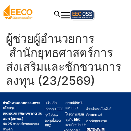
ผู้ช่วยผู้อำนวยการ
สำนักยุทธศาสตร์การ
ส่งเสริมและชักชวนการ
ลงทุน (23/2569)
สำนักงานคณะกรรมการ
หน้าหลัก
การใช้ชีวิตใน
นโยบาย
เขต EEC
ข่าวประชาสัมพันธ์
เกี่ยวกับ EEC
เขตพัฒนาพิเศษภาคตะวัน
โครงการศูนย์
สื่อเผยแพร่
ทำไมต้อง
ออก (สกพอ.)
ธุรกิจ EEC
ลงทุนในเขต
ติดต่อสอบถาม
ชั้น 25 อาคารโทรคมนาคม
และเมืองใหม่น่า
EEC
บางรัก
อยู่อัจฉริยะ