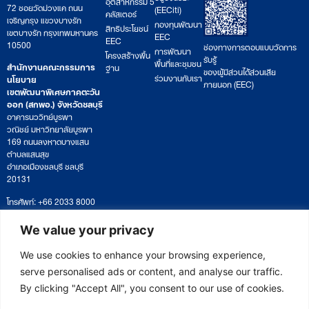
อุตสาหกรรม 5
72 ซอยวัดม่วงแค ถนน
(EECiti)
คลัสเตอร์
เจริญกรุง แขวงบางรัก
กองทุนพัฒนา
สิทธิประโยชน์
เขตบางรัก กรุงเทพมหานคร
EEC
EEC
10500
ช่องทางการตอบแบบวัดการ
การพัฒนา
โครงสร้างพื้น
รับรู้
พื้นที่และชุมชน
สำนักงานคณะกรรมการ
ฐาน
ของผู้มีส่วนได้ส่วนเสีย
ร่วมงานกับเรา
นโยบาย
ภายนอก (EEC)
เขตพัฒนาพิเศษภาคตะวัน
ออก (สกพอ.) จังหวัดชลบุรี
อาคารนววิทย์บูรพา
วณิชย์ มหาวิทยาลัยบูรพา
169 ถนนลงหาดบางแสน
ตำบลแสนสุข
อำเภอเมืองชลบุรี ชลบุรี
20131
โทรศัพท์: +66 2033 8000
เวลาทำการ: จันทร์ – ศุกร์
09:00 – 17:00 น.
We value your privacy
ติดตามหนังสือหรือยื่นเอกสาร
saraban@eeco.or.th
We use cookies to enhance your browsing experience,
serve personalised ads or content, and analyse our traffic.
By clicking "Accept All", you consent to our use of cookies.