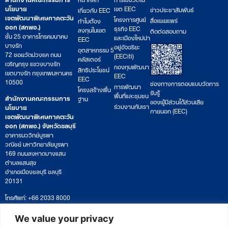
นโยบาย
เขต EEC
ข่าวประชาสัมพันธ์
เกี่ยวกับ EEC
เขตพัฒนาพิเศษภาคตะวัน
โครงการศูนย์
สื่อเผยแพร่
ทำไมต้อง
ออก (สกพอ.)
ธุรกิจ EEC
ลงทุนในเขต
ติดต่อสอบถาม
ชั้น 25 อาคารโทรคมนาคม
และเมืองใหม่น่า
EEC
บางรัก
อยู่อัจฉริยะ
อุตสาหกรรม 5
72 ซอยวัดม่วงแค ถนน
(EECiti)
คลัสเตอร์
เจริญกรุง แขวงบางรัก
กองทุนพัฒนา
สิทธิประโยชน์
เขตบางรัก กรุงเทพมหานคร
EEC
EEC
10500
ช่องทางการตอบแบบวัดการ
การพัฒนา
โครงสร้างพื้น
รับรู้
พื้นที่และชุมชน
สำนักงานคณะกรรมการ
ฐาน
ของผู้มีส่วนได้ส่วนเสีย
ร่วมงานกับเรา
นโยบาย
ภายนอก (EEC)
เขตพัฒนาพิเศษภาคตะวัน
ออก (สกพอ.) จังหวัดชลบุรี
อาคารนววิทย์บูรพา
วณิชย์ มหาวิทยาลัยบูรพา
169 ถนนลงหาดบางแสน
ตำบลแสนสุข
อำเภอเมืองชลบุรี ชลบุรี
20131
โทรศัพท์: +66 2033 8000
เวลาทำการ: จันทร์ – ศุกร์
09:00 – 17:00 น.
We value your privacy
ติดตามหนังสือหรือยื่นเอกสาร