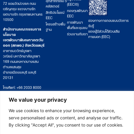
อุตสาหกรรม 5
72 ซอยวัดม่วงแค ถนน
(EECiti)
คลัสเตอร์
เจริญกรุง แขวงบางรัก
กองทุนพัฒนา
สิทธิประโยชน์
เขตบางรัก กรุงเทพมหานคร
EEC
EEC
10500
ช่องทางการตอบแบบวัดการ
การพัฒนา
โครงสร้างพื้น
รับรู้
พื้นที่และชุมชน
สำนักงานคณะกรรมการ
ฐาน
ของผู้มีส่วนได้ส่วนเสีย
ร่วมงานกับเรา
นโยบาย
ภายนอก (EEC)
เขตพัฒนาพิเศษภาคตะวัน
ออก (สกพอ.) จังหวัดชลบุรี
อาคารนววิทย์บูรพา
วณิชย์ มหาวิทยาลัยบูรพา
169 ถนนลงหาดบางแสน
ตำบลแสนสุข
อำเภอเมืองชลบุรี ชลบุรี
20131
โทรศัพท์: +66 2033 8000
เวลาทำการ: จันทร์ – ศุกร์
09:00 – 17:00 น.
We value your privacy
ติดตามหนังสือหรือยื่นเอกสาร
saraban@eeco.or.th
We use cookies to enhance your browsing experience,
serve personalised ads or content, and analyse our traffic.
By clicking "Accept All", you consent to our use of cookies.