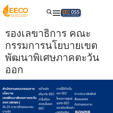
รองเลขาธิการ คณะ
กรรมการนโยบายเขต
พัฒนาพิเศษภาคตะวัน
ออก
สำนักงานคณะกรรมการ
หน้าหลัก
การใช้ชีวิตใน
นโยบาย
เขต EEC
ข่าวประชาสัมพันธ์
เกี่ยวกับ EEC
เขตพัฒนาพิเศษภาคตะวัน
โครงการศูนย์
สื่อเผยแพร่
ทำไมต้อง
ออก (สกพอ.)
ธุรกิจ EEC
ลงทุนในเขต
ติดต่อสอบถาม
ชั้น 25 อาคารโทรคมนาคม
และเมืองใหม่น่า
EEC
บางรัก
อยู่อัจฉริยะ