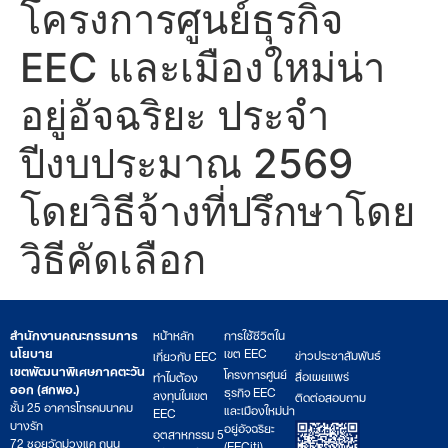
โครงการศูนย์ธุรกิจ
EEC และเมืองใหม่น่า
อยู่อัจฉริยะ ประจำ
ปีงบประมาณ 2569
โดยวิธีจ้างที่ปรึกษาโดย
วิธีคัดเลือก
สำนักงานคณะกรรมการ
หน้าหลัก
การใช้ชีวิตใน
นโยบาย
เขต EEC
ข่าวประชาสัมพันธ์
เกี่ยวกับ EEC
เขตพัฒนาพิเศษภาคตะวัน
โครงการศูนย์
สื่อเผยแพร่
ทำไมต้อง
ออก (สกพอ.)
ธุรกิจ EEC
ลงทุนในเขต
ติดต่อสอบถาม
ชั้น 25 อาคารโทรคมนาคม
และเมืองใหม่น่า
EEC
บางรัก
อยู่อัจฉริยะ
อุตสาหกรรม 5
72 ซอยวัดม่วงแค ถนน
(EECiti)