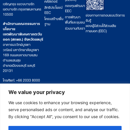
คลัสเตอร์
เจริญกรุง แขวงบางรัก
กองทุนพัฒนา
สิทธิประโยชน์
เขตบางรัก กรุงเทพมหานคร
EEC
EEC
10500
ช่องทางการตอบแบบวัดการ
การพัฒนา
โครงสร้างพื้น
รับรู้
พื้นที่และชุมชน
สำนักงานคณะกรรมการ
ฐาน
ของผู้มีส่วนได้ส่วนเสีย
ร่วมงานกับเรา
นโยบาย
ภายนอก (EEC)
เขตพัฒนาพิเศษภาคตะวัน
ออก (สกพอ.) จังหวัดชลบุรี
อาคารนววิทย์บูรพา
วณิชย์ มหาวิทยาลัยบูรพา
169 ถนนลงหาดบางแสน
ตำบลแสนสุข
อำเภอเมืองชลบุรี ชลบุรี
20131
โทรศัพท์: +66 2033 8000
เวลาทำการ: จันทร์ – ศุกร์
09:00 – 17:00 น.
We value your privacy
ติดตามหนังสือหรือยื่นเอกสาร
saraban@eeco.or.th
We use cookies to enhance your browsing experience,
serve personalised ads or content, and analyse our traffic.
By clicking "Accept All", you consent to our use of cookies.
Copyright © 2025 Eastern Economic Corridor Office (EECO)