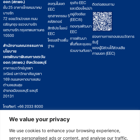
ออก (สกพอ.)
ธุรกิจ EEC
ลงทุนในเขต
ติดต่อสอบถาม
ชั้น 25 อาคารโทรคมนาคม
และเมืองใหม่น่า
EEC
บางรัก
อยู่อัจฉริยะ
อุตสาหกรรม 5
72 ซอยวัดม่วงแค ถนน
(EECiti)
คลัสเตอร์
เจริญกรุง แขวงบางรัก
กองทุนพัฒนา
สิทธิประโยชน์
เขตบางรัก กรุงเทพมหานคร
EEC
EEC
10500
ช่องทางการตอบแบบวัดการ
การพัฒนา
โครงสร้างพื้น
รับรู้
พื้นที่และชุมชน
สำนักงานคณะกรรมการ
ฐาน
ของผู้มีส่วนได้ส่วนเสีย
ร่วมงานกับเรา
นโยบาย
ภายนอก (EEC)
เขตพัฒนาพิเศษภาคตะวัน
ออก (สกพอ.) จังหวัดชลบุรี
อาคารนววิทย์บูรพา
วณิชย์ มหาวิทยาลัยบูรพา
169 ถนนลงหาดบางแสน
ตำบลแสนสุข
อำเภอเมืองชลบุรี ชลบุรี
20131
โทรศัพท์: +66 2033 8000
เวลาทำการ: จันทร์ – ศุกร์
09:00 – 17:00 น.
We value your privacy
ติดตามหนังสือหรือยื่นเอกสาร
saraban@eeco.or.th
We use cookies to enhance your browsing experience,
serve personalised ads or content, and analyse our traffic.