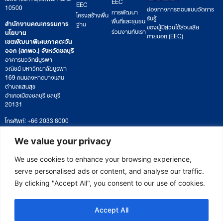
EEC
EEC
10500
ช่องทางการตอบแบบวัดการ
การพัฒนา
โครงสร้างพื้น
รับรู้
พื้นที่และชุมชน
สำนักงานคณะกรรมการ
ฐาน
ของผู้มีส่วนได้ส่วนเสีย
ร่วมงานกับเรา
นโยบาย
ภายนอก (EEC)
เขตพัฒนาพิเศษภาคตะวัน
ออก (สกพอ.) จังหวัดชลบุรี
อาคารนววิทย์บูรพา
วณิชย์ มหาวิทยาลัยบูรพา
169 ถนนลงหาดบางแสน
ตำบลแสนสุข
อำเภอเมืองชลบุรี ชลบุรี
20131
โทรศัพท์: +66 2033 8000
เวลาทำการ: จันทร์ – ศุกร์
09:00 – 17:00 น.
We value your privacy
ติดตามหนังสือหรือยื่นเอกสาร
saraban@eeco.or.th
We use cookies to enhance your browsing experience,
serve personalised ads or content, and analyse our traffic.
By clicking "Accept All", you consent to our use of cookies.
Copyright © 2025 Eastern Economic Corridor Office (EECO)
Accept All