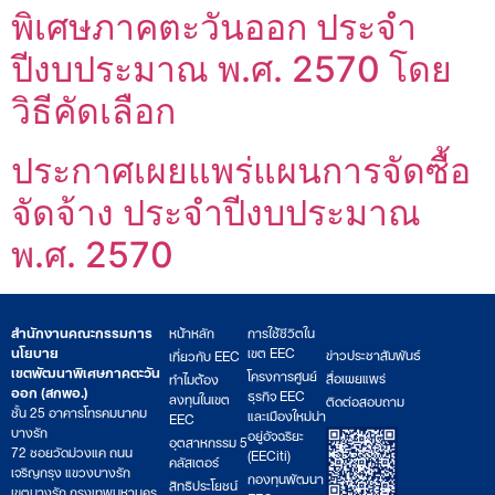
พิเศษภาคตะวันออก ประจํา
ปีงบประมาณ พ.ศ. 2570 โดย
วิธีคัดเลือก
ประกาศเผยแพร่แผนการจัดซื้อ
จัดจ้าง ประจำปีงบประมาณ
พ.ศ. 2570
สำนักงานคณะกรรมการ
หน้าหลัก
การใช้ชีวิตใน
นโยบาย
เขต EEC
ข่าวประชาสัมพันธ์
เกี่ยวกับ EEC
เขตพัฒนาพิเศษภาคตะวัน
โครงการศูนย์
สื่อเผยแพร่
ทำไมต้อง
ออก (สกพอ.)
ธุรกิจ EEC
ลงทุนในเขต
ติดต่อสอบถาม
ชั้น 25 อาคารโทรคมนาคม
และเมืองใหม่น่า
EEC
บางรัก
อยู่อัจฉริยะ
อุตสาหกรรม 5
72 ซอยวัดม่วงแค ถนน
(EECiti)
คลัสเตอร์
เจริญกรุง แขวงบางรัก
กองทุนพัฒนา
สิทธิประโยชน์
เขตบางรัก กรุงเทพมหานคร