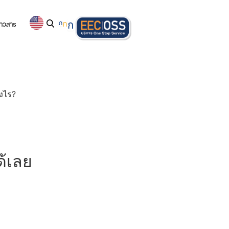
่าวสาร
ก
ก
ก
างไร?
ด้เลย