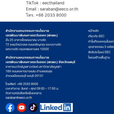
TikTok : eecthailand
Email : saraban@eeco.or.th
โทร. +66 2033 8000
สำนักงานคณะกรรมการนโยบาย
หน้าหลัก
เขตพัฒนาพิเศษภาคตะวันออก (สกพอ.)
เกี่ยวกับ EEC
ชั้น 25 อาคารโทรคมนาคม บางรัก
ทำไมต้องลงทุนในเข
72 ซอยวัดม่วงแค ถนนเจริญกรุง แขวงบางรัก
อุตสาหกรรม 5 คลัสเ
เขตบางรัก กรุงเทพมหานคร 10500
สิทธิประโยชน์ EEC
สำนักงานคณะกรรมการนโยบาย
โครงสร้างพื้นฐาน
เขตพัฒนาพิเศษภาคตะวันออก (สกพอ.) จังหวัดชลบุรี
อาคารนววิทย์บูรพาวณิชย์ มหาวิทยาลัยบูรพา
169 ถนนลงหาดบางแสน ตำบลแสนสุข
อำเภอเมืองชลบุรี ชลบุรี 20131
โทรศัพท์: +66 2033 8000
เวลาทำการ: จันทร์ – ศุกร์ 09:00 – 17:00 น.
ติดตามหนังสือหรือยื่นเอกสาร
saraban@eeco.or.th