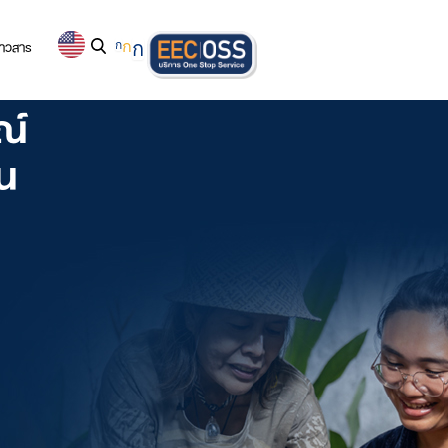
่าวสาร
ก
ก
ก
ณ์
ชน