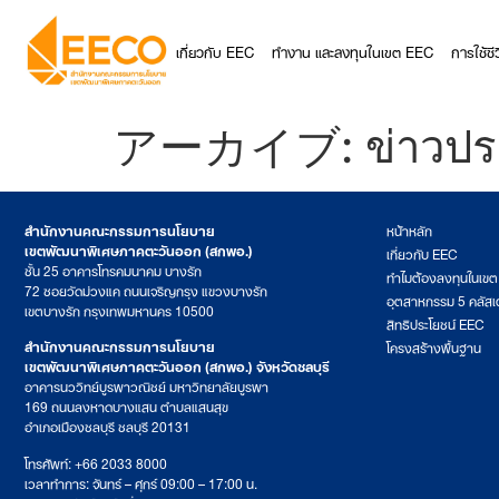
เกี่ยวกับ EEC
ทำงาน และลงทุนในเขต EEC
การใช้ช
アーカイブ:
ข่าวปร
สำนักงานคณะกรรมการนโยบาย
หน้าหลัก
เขตพัฒนาพิเศษภาคตะวันออก (สกพอ.)
เกี่ยวกับ EEC
ชั้น 25 อาคารโทรคมนาคม บางรัก
ทำไมต้องลงทุนในเข
72 ซอยวัดม่วงแค ถนนเจริญกรุง แขวงบางรัก
อุตสาหกรรม 5 คลัสเ
เขตบางรัก กรุงเทพมหานคร 10500
สิทธิประโยชน์ EEC
สำนักงานคณะกรรมการนโยบาย
โครงสร้างพื้นฐาน
เขตพัฒนาพิเศษภาคตะวันออก (สกพอ.) จังหวัดชลบุรี
อาคารนววิทย์บูรพาวณิชย์ มหาวิทยาลัยบูรพา
169 ถนนลงหาดบางแสน ตำบลแสนสุข
อำเภอเมืองชลบุรี ชลบุรี 20131
โทรศัพท์: +66 2033 8000
เวลาทำการ: จันทร์ – ศุกร์ 09:00 – 17:00 น.