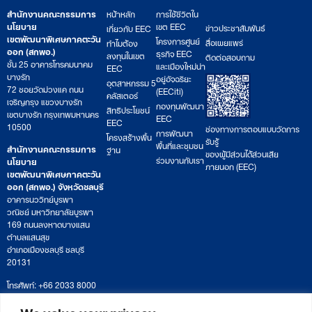
สำนักงานคณะกรรมการ
หน้าหลัก
การใช้ชีวิตใน
นโยบาย
เขต EEC
ข่าวประชาสัมพันธ์
เกี่ยวกับ EEC
เขตพัฒนาพิเศษภาคตะวัน
โครงการศูนย์
สื่อเผยแพร่
ทำไมต้อง
ออก (สกพอ.)
ธุรกิจ EEC
ลงทุนในเขต
ติดต่อสอบถาม
ชั้น 25 อาคารโทรคมนาคม
และเมืองใหม่น่า
EEC
บางรัก
อยู่อัจฉริยะ
อุตสาหกรรม 5
72 ซอยวัดม่วงแค ถนน
(EECiti)
คลัสเตอร์
เจริญกรุง แขวงบางรัก
กองทุนพัฒนา
สิทธิประโยชน์
เขตบางรัก กรุงเทพมหานคร
EEC
EEC
10500
ช่องทางการตอบแบบวัดการ
การพัฒนา
โครงสร้างพื้น
รับรู้
พื้นที่และชุมชน
สำนักงานคณะกรรมการ
ฐาน
ของผู้มีส่วนได้ส่วนเสีย
ร่วมงานกับเรา
นโยบาย
ภายนอก (EEC)
เขตพัฒนาพิเศษภาคตะวัน
ออก (สกพอ.) จังหวัดชลบุรี
อาคารนววิทย์บูรพา
วณิชย์ มหาวิทยาลัยบูรพา
169 ถนนลงหาดบางแสน
ตำบลแสนสุข
อำเภอเมืองชลบุรี ชลบุรี
20131
โทรศัพท์: +66 2033 8000
เวลาทำการ: จันทร์ – ศุกร์
09:00 – 17:00 น.