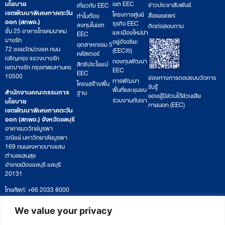
นโยบาย
เขต EEC
ข่าวประชาสัมพันธ์
เกี่ยวกับ EEC
เขตพัฒนาพิเศษภาคตะวัน
โครงการศูนย์
สื่อเผยแพร่
ทำไมต้อง
ออก (สกพอ.)
ธุรกิจ EEC
ลงทุนในเขต
ติดต่อสอบถาม
ชั้น 25 อาคารโทรคมนาคม
และเมืองใหม่น่า
EEC
บางรัก
อยู่อัจฉริยะ
อุตสาหกรรม 5
72 ซอยวัดม่วงแค ถนน
(EECiti)
คลัสเตอร์
เจริญกรุง แขวงบางรัก
กองทุนพัฒนา
สิทธิประโยชน์
เขตบางรัก กรุงเทพมหานคร
EEC
EEC
10500
ช่องทางการตอบแบบวัดการ
การพัฒนา
โครงสร้างพื้น
รับรู้
พื้นที่และชุมชน
สำนักงานคณะกรรมการ
ฐาน
ของผู้มีส่วนได้ส่วนเสีย
ร่วมงานกับเรา
นโยบาย
ภายนอก (EEC)
เขตพัฒนาพิเศษภาคตะวัน
ออก (สกพอ.) จังหวัดชลบุรี
อาคารนววิทย์บูรพา
วณิชย์ มหาวิทยาลัยบูรพา
169 ถนนลงหาดบางแสน
ตำบลแสนสุข
อำเภอเมืองชลบุรี ชลบุรี
20131
โทรศัพท์: +66 2033 8000
เวลาทำการ: จันทร์ – ศุกร์
09:00 – 17:00 น.
We value your privacy
ติดตามหนังสือหรือยื่นเอกสาร
saraban@eeco.or.th