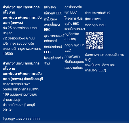
สำนักงานคณะกรรมการ
หน้าหลัก
การใช้ชีวิตใน
นโยบาย
เขต EEC
ข่าวประชาสัมพันธ์
เกี่ยวกับ EEC
เขตพัฒนาพิเศษภาคตะวัน
โครงการศูนย์
สื่อเผยแพร่
ทำไมต้อง
ออก (สกพอ.)
ธุรกิจ EEC
ลงทุนในเขต
ติดต่อสอบถาม
ชั้น 25 อาคารโทรคมนาคม
และเมืองใหม่น่า
EEC
บางรัก
อยู่อัจฉริยะ
อุตสาหกรรม 5
72 ซอยวัดม่วงแค ถนน
(EECiti)
คลัสเตอร์
เจริญกรุง แขวงบางรัก
กองทุนพัฒนา
สิทธิประโยชน์
เขตบางรัก กรุงเทพมหานคร
EEC
EEC
10500
ช่องทางการตอบแบบวัดการ
การพัฒนา
โครงสร้างพื้น
รับรู้
พื้นที่และชุมชน
สำนักงานคณะกรรมการ
ฐาน
ของผู้มีส่วนได้ส่วนเสีย
ร่วมงานกับเรา
นโยบาย
ภายนอก (EEC)
เขตพัฒนาพิเศษภาคตะวัน
ออก (สกพอ.) จังหวัดชลบุรี
อาคารนววิทย์บูรพา
วณิชย์ มหาวิทยาลัยบูรพา
169 ถนนลงหาดบางแสน
ตำบลแสนสุข
อำเภอเมืองชลบุรี ชลบุรี
20131
โทรศัพท์: +66 2033 8000
เวลาทำการ: จันทร์ – ศุกร์
09:00 – 17:00 น.