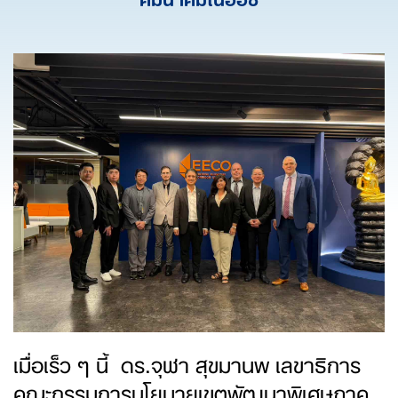
เมื่อเร็ว ๆ นี้ ดร.จุฬา สุขมานพ เลขาธิการ
คณะกรรมการนโยบายเขตพัฒนาพิเศษภาค