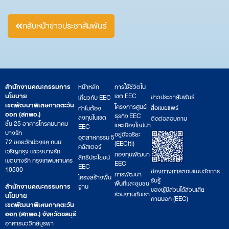
กลับหน้าข่าวประชาสัมพันธ์
สำนักงานคณะกรรมการ
หน้าหลัก
การใช้ชีวิตใน
นโยบาย
เขต EEC
ข่าวประชาสัมพันธ์
เกี่ยวกับ EEC
เขตพัฒนาพิเศษภาคตะวัน
โครงการศูนย์
สื่อเผยแพร่
ทำไมต้อง
ออก (สกพอ.)
ธุรกิจ EEC
ลงทุนในเขต
ติดต่อสอบถาม
ชั้น 25 อาคารโทรคมนาคม
และเมืองใหม่น่า
EEC
บางรัก
อยู่อัจฉริยะ
อุตสาหกรรม 5
72 ซอยวัดม่วงแค ถนน
(EECiti)
คลัสเตอร์
เจริญกรุง แขวงบางรัก
กองทุนพัฒนา
สิทธิประโยชน์
เขตบางรัก กรุงเทพมหานคร
EEC
EEC
10500
ช่องทางการตอบแบบวัดการ
การพัฒนา
โครงสร้างพื้น
รับรู้
พื้นที่และชุมชน
สำนักงานคณะกรรมการ
ฐาน
ของผู้มีส่วนได้ส่วนเสีย
ร่วมงานกับเรา
นโยบาย
ภายนอก (EEC)
เขตพัฒนาพิเศษภาคตะวัน
ออก (สกพอ.) จังหวัดชลบุรี
อาคารนววิทย์บูรพา