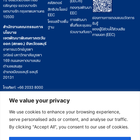
(EECiti)
คลัสเตอร์
เจริญกรุง แขวงบางรัก
กองทุนพัฒนา
สิทธิประโยชน์
เขตบางรัก กรุงเทพมหานคร
EEC
EEC
10500
ช่องทางการตอบแบบวัดการ
การพัฒนา
โครงสร้างพื้น
รับรู้
พื้นที่และชุมชน
สำนักงานคณะกรรมการ
ฐาน
ของผู้มีส่วนได้ส่วนเสีย
ร่วมงานกับเรา
นโยบาย
ภายนอก (EEC)
เขตพัฒนาพิเศษภาคตะวัน
ออก (สกพอ.) จังหวัดชลบุรี
อาคารนววิทย์บูรพา
วณิชย์ มหาวิทยาลัยบูรพา
169 ถนนลงหาดบางแสน
ตำบลแสนสุข
อำเภอเมืองชลบุรี ชลบุรี
20131
โทรศัพท์: +66 2033 8000
เวลาทำการ: จันทร์ – ศุกร์
09:00 – 17:00 น.
We value your privacy
ติดตามหนังสือหรือยื่นเอกสาร
saraban@eeco.or.th
We use cookies to enhance your browsing experience,
serve personalised ads or content, and analyse our traffic.
By clicking "Accept All", you consent to our use of cookies.
Copyright © 2025 Eastern Economic Corridor Office (EECO)