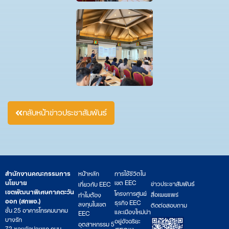
กลับหน้าข่าวประชาสัมพันธ์
สำนักงานคณะกรรมการ
หน้าหลัก
การใช้ชีวิตใน
นโยบาย
เขต EEC
ข่าวประชาสัมพันธ์
เกี่ยวกับ EEC
เขตพัฒนาพิเศษภาคตะวัน
โครงการศูนย์
สื่อเผยแพร่
ทำไมต้อง
ออก (สกพอ.)
ธุรกิจ EEC
ลงทุนในเขต
ติดต่อสอบถาม
ชั้น 25 อาคารโทรคมนาคม
และเมืองใหม่น่า
EEC
บางรัก
อยู่อัจฉริยะ
อุตสาหกรรม 5
72 ซอยวัดม่วงแค ถนน